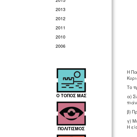
2015
2013
2012
2011
2010
2006
Η Πα
Κυρι
Το 
Ο ΤΟΠΟΣ ΜΑΣ
α) Σ
πιάν
β) Π
γ) Μ
Η εί
ΠΟΛΙΤΙΣΜΟΣ