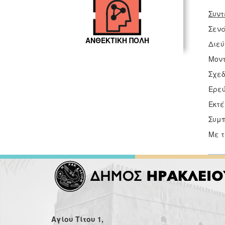
Συντ
Σενά
ΑΝΘΕΚΤΙΚΗ ΠΟΛΗ
Διεύ
Μοντ
Σχεδ
Ερεύ
Εκτ
Συμπ
Με τ
Αγίου Τίτου 1,