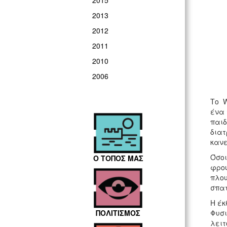
2015
2013
2012
2011
2010
2006
Το W
ένα 
παιδ
διατ
κανε
Όσοι
Ο ΤΟΠΟΣ ΜΑΣ
φρού
πλου
σπατ
Η έκ
Φυσι
ΠΟΛΙΤΙΣΜΟΣ
λειτ