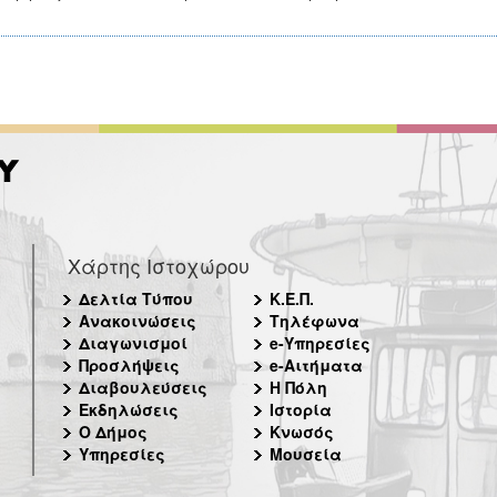
Χάρτης Ιστοχώρου
Δελτία Τύπου
Κ.Ε.Π.
Ανακοινώσεις
Τηλέφωνα
Διαγωνισμοί
e-Υπηρεσίες
Προσλήψεις
e-Αιτήματα
Διαβουλεύσεις
Η Πόλη
Εκδηλώσεις
Ιστορία
Ο Δήμος
Κνωσός
Υπηρεσίες
Μουσεία