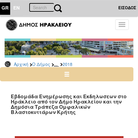
GR
EN
ΕΙΣΟΔΟΣ
Ο
Toggle
ΔΗΜΟΣ
navigati
Δελτία
Τύπου
Αρχείο
...
Αρχική
Ο Δήμος
2018
2026
2025
2024
2023
Εβδομάδα Ενημέρωσης και Εκδηλωσεων στο
Ηράκλειο από τον Δήμο Ηρακλείου και την
2022
Δημόσια Τράπεζα Ομφαλικών
2021
Βλαστοκυττάρων Κρήτης
2020
2019