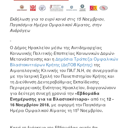
ΑΝΘΕΚΤΙΚΗ
ΠΟΛΗ
Εκδήλωση για το ευρύ κοινό στις 15 Νοεμβριου,
Παγκόσμια Ημέρα Ομφαλικού Αίματος, στην
Ανδρόγεω
Ο Δήμος Ηρακλείου μέσω της Αντιδημαρχίας
Κοινωνικής Πολιτικής-Εποπτείας Κοινωνικών Δομών-
Μετανάστευσης και η
Δημόσια Τράπεζα Ομφαλικών
Βλαστοκυττάρων Κρήτης (ΔηΤΟΒ Κρήτης)
της
Αιματολογικής Κλινικής του ΠΑ.Γ.Ν.Η, σε συνεργασία
με την Ιατρική Σχολή του Πανεπιστημίου Κρήτης και
τη Διεύθυνση Δευτεροβάθμιας Εκπαίδευσης
Περιφερειακής Ενότητας Ηρακλείου, διοργανώνουν
για δεύτερη συνεχή χρονιά την
«Εβδομάδα
Ενημέρωσης
για τα Βλαστοκύτταρα
»
από τις
12 -
16 Νοεμβρίου 2018
,
με αφορμή την Παγκόσμια
η
Ημέρα Ομφαλικού Αίματος τη 15
Νοεμβρίου
.
Κατά τη διάρκεια της Εβδομάδας αυτής θα