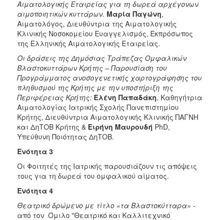
Αιματολογικής Εταιρείας για τη δωρεά αρχέγονων
αιμοποιητικών κυττάρων.
Μαρία Παγώνη
,
Αιματολόγος, Διευθύντρια της Αιματολογικής
Κλινικής Νοσοκομείου Ευαγγελισμός, Εκπρόσωπος
της Ελληνικής Αιματολογικής Εταιρείας.
Οι δράσεις της Δημόσιας Τράπεζας Ομφαλικών
Βλαστοκυττάρων Κρήτης – Παρουσίαση του
Προγράμματος ανοσογενετικής χαρτογράφησης του
πληθυσμού της Κρήτης με την υποστήριξη της
Περιφέρειας Κρήτης:
Ελένη Παπαδάκη
, Καθηγήτρια
Αιματολογίας Ιατρικής Σχολής Πανεπιστημίου
Κρήτης, Διευθύντρια Αιματολογικής Κλινικής ΠΑΓΝΗ
και ΔηΤΟΒ Κρήτης &
Ειρήνη Μαυρουδή
PhD,
Υπεύθυνη Ποιότητας ΔηΤΟΒ.
Ενότητα 3
Οι Φοιτητές της Ιατρικής παρουσιάζουν τις απόψεις
τους για τη δωρεά του ομφαλικού αίματος.
Ενότητα 4
Θεατρικό δρώμενο με τίτλο «τα Βλαστοκύτταρα»
-
από τον Όμιλο "Θεατρικό και Καλλιτεχνικό