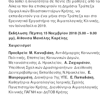
Θα δοθεί η δυνατότητα σε πέντε (5) μαθητές από τα
Λύκεια που θα επισκεφτούν τη Δημόσια Τράπεζα
Ομφαλικών Βλαστοκυττάρων Κρήτης, να
εκπαιδευτούν για ένα μήνα στην Τράπεζα και στο
Ερευνητικό Εργαστήριο της Αιματολογικής Κλινικής,
τον Ιούνιο/Ιούλιο 2019.
Εκδήλωση: Πέμπτη 15 Νοεμβρίου 2018 (5.00 – 9.00
μμ), Αίθουσα Μανόλης Καρέλης
Χαιρετισμοί
Προεδρείο
:
Μ. Καναβάκη
, Αντιδήμαρχος Κοινωνικής
Πολιτικής, Εποπτείας Κοινωνικών Δομών,
Μετανάστευσης Δ. Ηρακλείου,
Α. Ζαχαράτου
,
Υπεύθυνη Σχολικών Δραστηριοτήτων- Διεύθυνση
Δευτεροβάθμιας Εκπαίδευσης Ν.Ηρακλείου,
Ε.
Μαυρομμάτη
, Διοικήτρια 7ης ΥΠΕ,
Ε. Παπαδάκη
,
Καθηγήτρια Αιματολογίας Ιατρικής Σχολής
Πανεπιστημίου Κρήτης, Διευθύντρια Αιματολογικής
Κλινικής ΠΑΓΝΗ και ΔηΤΟΒ Κρήτης