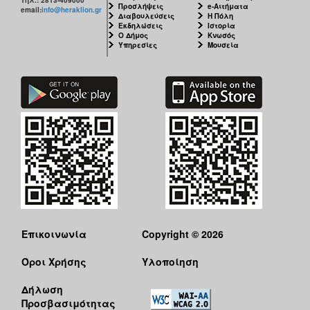
Προσλήψεις
e-Αιτήματα
email:
info@heraklion.gr
Διαβουλεύσεις
Η Πόλη
Εκδηλώσεις
Ιστορία
Ο Δήμος
Κνωσός
Υπηρεσίες
Μουσεία
Επικοινωνία
Copyright © 2026
Όροι Χρήσης
Υλοποίηση
Δήλωση
Προσβασιμότητας