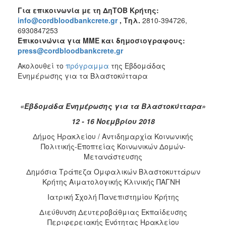
Για επικοινωνία με τη ΔηΤΟΒ Κρήτης:
info@cordbloodbankcrete.gr
,
T
ηλ.
2810-394726,
6930847253
Επικοινώνια για ΜΜΕ και δημοσιογραφους:
press@cordbloodbankcrete.gr
Ακολουθεί το
πρόγραμμα
της Εβδομάδας
Ενημέρωσης για τα Βλαστοκύτταρα
«Εβδομάδα Ενημέρωσης για τα Βλαστοκύτταρα»
12 - 16 Νοεμβρίου 2018
Δήμος Ηρακλείου / Αντιδημαρχία Κοινωνικής
Πολιτικής-Εποπτείας Κοινωνικών Δομών-
Μετανάστευσης
Δημόσια Τράπεζα Ομφαλικών Βλαστοκυττάρων
Κρήτης Αιματολογικής Κλινικής ΠΑΓΝΗ
Ιατρική Σχολή Πανεπιστημίου Κρήτης
Διεύθυνση Δευτεροβάθμιας Εκπαίδευσης
Περιφερειακής Ενότητας Ηρακλείου