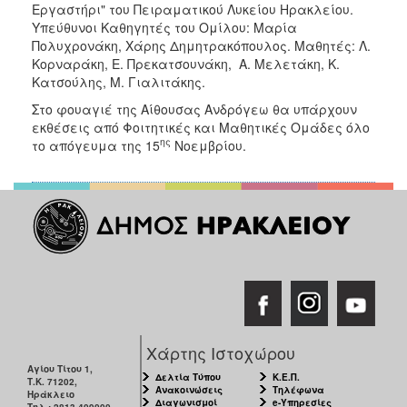
Εργαστήρι" του Πειραματικού Λυκείου Ηρακλείου.
Υπεύθυνοι Καθηγητές του Ομίλου: Μαρία
Πολυχρονάκη, Χάρης Δημητρακόπουλος. Μαθητές: Λ.
Κορναράκη, Ε. Πρεκατσουνάκη, Α. Μελετάκη, Κ.
Κατσούλης, Μ. Γιαλιτάκης.
Στο φουαγιέ της Αίθουσας Ανδρόγεω θα υπάρχουν
εκθέσεις από Φοιτητικές και Μαθητικές Ομάδες όλο
ης
το απόγευμα της 15
Νοεμβρίου.
Χάρτης Ιστοχώρου
Αγίου Τίτου 1,
Δελτία Τύπου
Κ.Ε.Π.
Τ.Κ. 71202,
Ανακοινώσεις
Τηλέφωνα
Ηράκλειο
Διαγωνισμοί
e-Υπηρεσίες
Τηλ.: 2813-409000