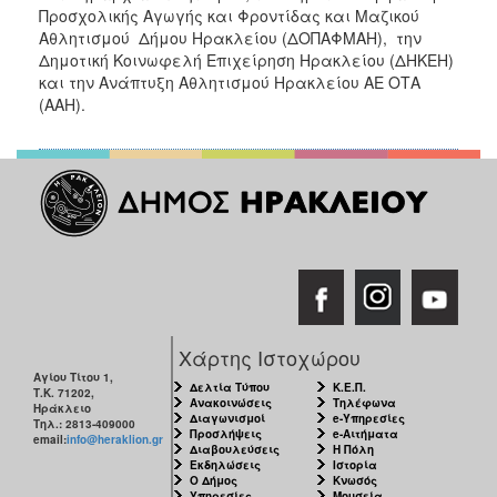
Προσχολικής Αγωγής και Φροντίδας και Μαζικού
Αθλητισμού Δήμου Ηρακλείου (ΔΟΠΑΦΜΑΗ), την
Δημοτική Κοινωφελή Επιχείρηση Ηρακλείου (ΔΗΚΕΗ)
και την Ανάπτυξη Αθλητισμού Ηρακλείου ΑΕ ΟΤΑ
(ΑΑΗ).
Χάρτης Ιστοχώρου
Αγίου Τίτου 1,
Δελτία Τύπου
Κ.Ε.Π.
Τ.Κ. 71202,
Ανακοινώσεις
Τηλέφωνα
Ηράκλειο
Διαγωνισμοί
e-Υπηρεσίες
Τηλ.: 2813-409000
Προσλήψεις
e-Αιτήματα
email:
info@heraklion.gr
Διαβουλεύσεις
Η Πόλη
Εκδηλώσεις
Ιστορία
Ο Δήμος
Κνωσός
Υπηρεσίες
Μουσεία