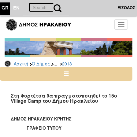
GR
EN
ΕΙΣΟΔΟΣ
Ο
Toggle
ΔΗΜΟΣ
navigati
Δελτία
Τύπου
Αρχείο
...
Αρχική
Ο Δήμος
2018
2026
2025
2024
2023
Στη Φορτέτσα θα πραγματοποιηθεί το 15ο
Village Camp του Δήμου Ηρακλείου
2022
2021
ΔΗΜΟΣ ΗΡΑΚΛΕΙΟΥ ΚΡΗΤΗΣ
2020
ΓΡΑΦΕΙΟ ΤΥΠΟΥ
2019