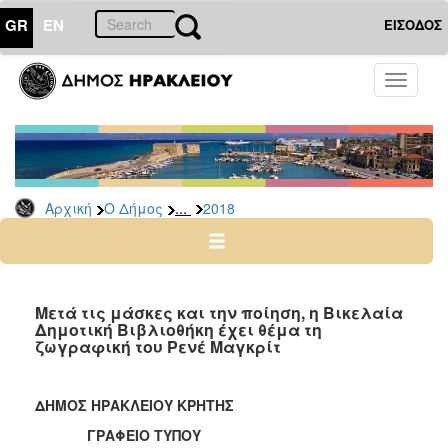
GR
EN
ΕΙΣΟΔΟΣ
Ο
Toggle
ΔΗΜΟΣ
navigati
Δελτία
Τύπου
Αρχείο
...
Αρχική
Ο Δήμος
2018
2026
2025
2024
2023
Μετά τις μάσκες και την ποίηση, η Βικελαία
Δημοτική Βιβλιοθήκη έχει θέμα τη
2022
ζωγραφική του Ρενέ Μαγκρίτ
2021
2020
ΔΗΜΟΣ ΗΡΑΚΛΕΙΟΥ ΚΡΗΤΗΣ
2019
ΓΡΑΦΕΙΟ ΤΥΠΟΥ