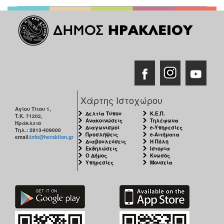
Χάρτης Ιστοχώρου
Αγίου Τίτου 1,
Δελτία Τύπου
Κ.Ε.Π.
Τ.Κ. 71202,
Ανακοινώσεις
Τηλέφωνα
Ηράκλειο
Διαγωνισμοί
e-Υπηρεσίες
Τηλ.: 2813-409000
Προσλήψεις
e-Αιτήματα
email:
info@heraklion.gr
Διαβουλεύσεις
Η Πόλη
Εκδηλώσεις
Ιστορία
Ο Δήμος
Κνωσός
Υπηρεσίες
Μουσεία