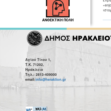
ευρω
«enj
ιστο
ΑΝΘΕΚΤΙΚΗ ΠΟΛΗ
Αγίου Τίτου 1,
Τ.Κ. 71202,
Ηράκλειο
Τηλ.: 2813-409000
email:
info@heraklion.gr