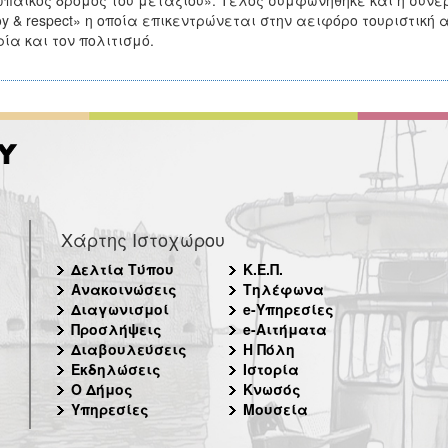
παϊκός δρόμος του μεταξιού». Τέλος συμφωνήθηκε και η συνε
oy & respect» η οποία επικεντρώνεται στην αειφόρο τουριστική
ρία και τον πολιτισμό.
Χάρτης Ιστοχώρου
Δελτία Τύπου
Κ.Ε.Π.
Ανακοινώσεις
Τηλέφωνα
Διαγωνισμοί
e-Υπηρεσίες
Προσλήψεις
e-Αιτήματα
Διαβουλεύσεις
Η Πόλη
Εκδηλώσεις
Ιστορία
Ο Δήμος
Κνωσός
Υπηρεσίες
Μουσεία