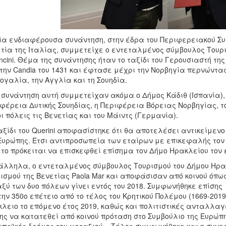
ία ενδιαφέρουσα συνάντηση, στην έδρα του Περιφερειακού Συ
τία της Ιταλίας, συμμετείχε ο εντεταλμένος σύμβουλος Τουρι
ncini. Θέμα της συνάντησης ήταν το ταξίδι του Γερουσιαστή της 
την Candia του 1431 και έφτασε μέχρι την Νορβηγία περνώντας
ογαλία, την Αγγλία και τη Σουηδία.
 συνάντηση αυτή συμμετείχαν ακόμα ο Δήμος Κάδιθ (Ισπανία),
φέρεια Δυτικής Σουηδίας, η Περιφέρεια Βόρειας Νορβηγίας, τ
οι πόλεις τις Βενετίας και του Μάιντς (Γερμανία).
αξίδι του Querini αποφασίστηκε ότι θα αποτελέσει αντικείμενο
Ευρώπης. Έτσι αντιπροσωπεία των εταίρων με επικεφαλής τον
το πρόκειται να επισκεφθεί επίσημα τον Δήμο Ηρακλείου τον 
λληλα, ο εντεταλμένος σύμβουλος Τουρισμού του Δήμου Ηρακ
ισμού της Βενετίας Paola Mar και αποφάσισαν από κοινού όπ
ξύ των δυο πόλεων γίνει εντός του 2018. Συμφωνήθηκε επίσης
την 350ο επέτειο από το τέλος του Κρητικού Πολέμου (1669-201
λειο το επόμενο έτος 2019, καθώς και πολιτιστικές ανταλλαγ
ης να κατατεθεί από κοινού πρόταση στο Συμβούλιο της Ευρώπη