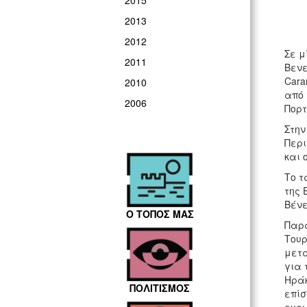
2015
2013
2012
Σε μ
2011
Βενε
Cara
2010
από 
2006
Πορτ
Στην
Περι
και 
Το τ
της 
Βένε
Ο ΤΟΠΟΣ ΜΑΣ
Παρά
Τουρ
μετα
για 
Ηράκ
ΠΟΛΙΤΙΣΜΟΣ
επίσ