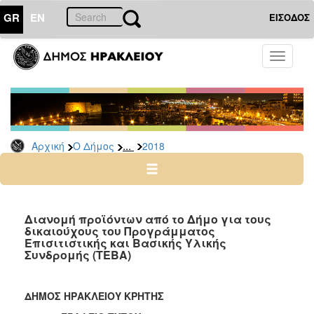
GR
EN
ΕΙΣΟΔΟΣ
Ο
Toggle
ΔΗΜΟΣ
navigati
Δελτία
Τύπου
Αρχείο
...
Αρχική
Ο Δήμος
2018
2026
2025
2024
2023
Διανομή προϊόντων από το Δήμο για τους
δικαιούχους του Προγράμματος
2022
Επισιτιστικής και Βασικής Υλικής
2021
Συνδρομής (ΤΕΒΑ)
2020
2019
ΔΗΜΟΣ ΗΡΑΚΛΕΙΟΥ ΚΡΗΤΗΣ