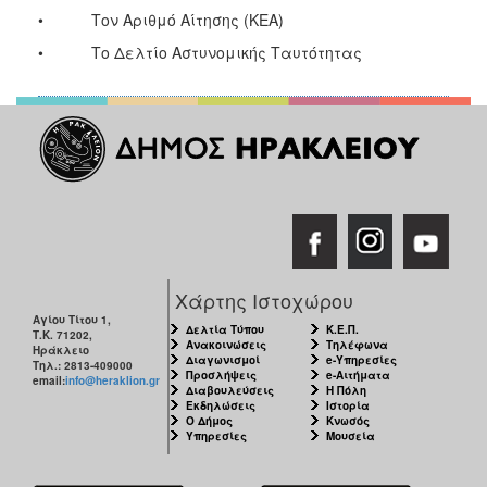
• Τον Αριθμό Αίτησης (ΚΕΑ)
• Το Δελτίο Αστυνομικής Ταυτότητας
Χάρτης Ιστοχώρου
Αγίου Τίτου 1,
Δελτία Τύπου
Κ.Ε.Π.
Τ.Κ. 71202,
Ανακοινώσεις
Τηλέφωνα
Ηράκλειο
Διαγωνισμοί
e-Υπηρεσίες
Τηλ.: 2813-409000
Προσλήψεις
e-Αιτήματα
email:
info@heraklion.gr
Διαβουλεύσεις
Η Πόλη
Εκδηλώσεις
Ιστορία
Ο Δήμος
Κνωσός
Υπηρεσίες
Μουσεία