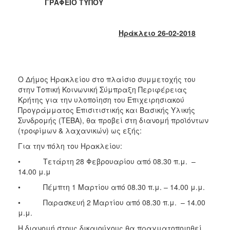
2018
ΓΡΑΦΕΙΟ ΤΥΠΟΥ
2017
2016
Ηράκλειο 26-02-2018
2015
2013
2012
Ο Δήμος Ηρακλείου στο πλαίσιο συμμετοχής του
στην Τοπική Κοινωνική Σύμπραξη Περιφέρειας
2011
Κρήτης για την υλοποίηση του Επιχειρησιακού
2010
Προγράμματος Επισιτιστικής και Βασικής Υλικής
Συνδρομής (ΤΕΒΑ), θα προβεί στη διανομή προϊόντων
2006
(τροφίμων & λαχανικών) ως εξής:
Για την πόλη του Ηρακλείου:
• Τετάρτη 28 Φεβρουαρίου από 08.30 π.μ. –
14.00 μ.μ
Ο
ΤΟΠΟΣ
• Πέμπτη 1 Μαρτίου από 08.30 π.μ. – 14.00 μ.μ.
ΜΑΣ
• Παρασκευή 2 Μαρτίου από 08.30 π.μ. – 14.00
μ.μ.
ΠΟΛΙΤΙΣΜΟΣ
Η διανομή στους δικαιούχους θα πραγματοποιηθεί