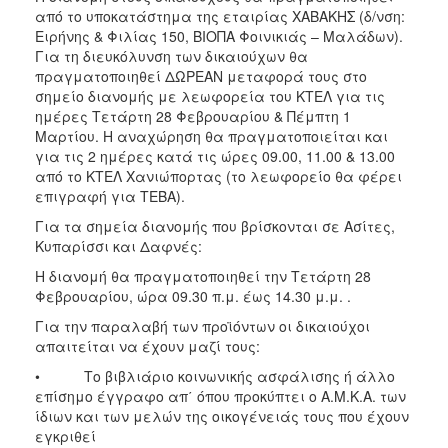
ΑΝΘΕΚΤΙΚΗ
από το υποκατάστημα της εταιρίας ΧΑΒΑΚΗΣ (δ/νση:
ΠΟΛΗ
Ειρήνης & Φιλίας 150, ΒΙΟΠΑ Φοινικιάς – Μαλάδων).
Για τη διευκόλυνση των δικαιούχων θα
πραγματοποιηθεί ΔΩΡΕΑΝ μεταφορά τους στο
σημείο διανομής με λεωφορεία του ΚΤΕΛ για τις
ημέρες Τετάρτη 28 Φεβρουαρίου & Πέμπτη 1
Μαρτίου. Η αναχώρηση θα πραγματοποιείται και
για τις 2 ημέρες κατά τις ώρες 09.00, 11.00 & 13.00
από το ΚΤΕΛ Χανιώπορτας (το λεωφορείο θα φέρει
επιγραφή για ΤΕΒΑ).
Για τα σημεία διανομής που βρίσκονται σε Ασίτες,
Κυπαρίσσι και Δαφνές:
H διανομή θα πραγματοποιηθεί την Τετάρτη 28
Φεβρουαρίου, ώρα 09.30 π.μ. έως 14.30 μ.μ. .
Για την παραλαβή των προϊόντων οι δικαιούχοι
απαιτείται να έχουν μαζί τους:
• Το βιβλιάριο κοινωνικής ασφάλισης ή άλλο
επίσημο έγγραφο απ΄ όπου προκύπτει ο Α.Μ.Κ.Α. των
ίδιων και των μελών της οικογένειάς τους που έχουν
εγκριθεί