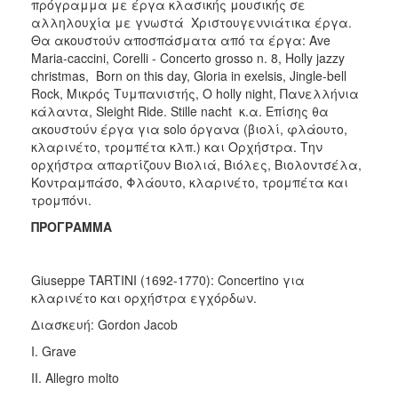
πρόγραμμα με έργα κλασικής μουσικής σε
αλληλουχία με γνωστά Χριστουγεννιάτικα έργα.
Θα ακουστούν αποσπάσματα από τα έργα: Ave
Maria-caccini, Corelli - Concerto grosso n. 8, Holly jazzy
christmas, Born on this day, Gloria in exelsis, Jingle-bell
Rock, Μικρός Τυμπανιστής, O holly night, Πανελλήνια
κάλαντα, Sleight Ride. Stille nacht κ.α. Επίσης θα
ακουστούν έργα για solo όργανα (βιολί, φλάουτο,
κλαρινέτο, τρομπέτα κλπ.) και Ορχήστρα. Την
ορχήστρα απαρτίζουν Βιολιά, Βιόλες, Βιολοντσέλα,
Κοντραμπάσο, Φλάουτο, κλαρινέτο, τρομπέτα και
τρομπόνι.
ΠΡΟΓΡΑΜΜΑ
Giuseppe TARTINI (1692-1770): Concertino για
κλαρινέτο και ορχήστρα εγχόρδων.
Διασκευή: Gordon Jacob
I. Grave
II. Allegro molto