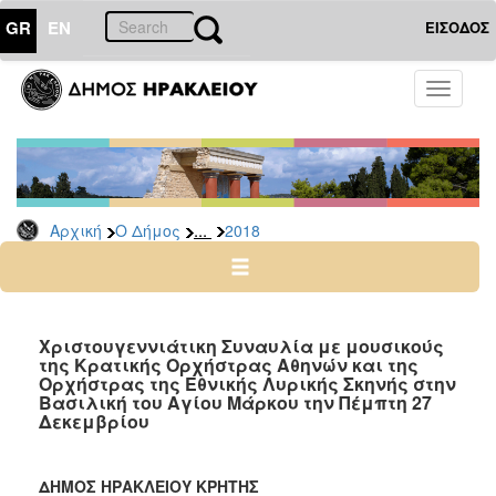
GR
EN
ΕΙΣΟΔΟΣ
Ο
Toggle
ΔΗΜΟΣ
navigati
Δελτία
Τύπου
Αρχείο
...
Αρχική
Ο Δήμος
2018
2026
2025
2024
2023
Χριστουγεννιάτικη Συναυλία με μουσικούς
της Κρατικής Ορχήστρας Αθηνών και της
2022
Ορχήστρας της Εθνικής Λυρικής Σκηνής στην
2021
Βασιλική του Αγίου Μάρκου την Πέμπτη 27
Δεκεμβρίου
2020
2019
ΔΗΜΟΣ ΗΡΑΚΛΕΙΟΥ ΚΡΗΤΗΣ