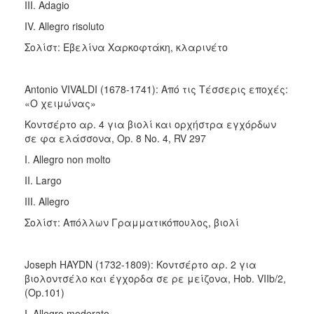
III. Adagio
IV. Allegro risoluto
Σολίστ: Εβελίνα Χαρκοφτάκη, κλαρινέτο
Antonio VIVALDI (1678-1741): Από τις Τέσσερις εποχές:
«O χειμώνας»
Κοντσέρτο αρ. 4 για βιολί και ορχήστρα εγχόρδων
σε φα ελάσσονα, Op. 8 No. 4, RV 297
Ι. Allegro non molto
II. Largo
III. Allegro
Σολίστ: Απόλλων Γραμματικόπουλος, βιολί
Joseph HAYDN (1732-1809): Κοντσέρτο αρ. 2 για
βιολοντσέλο και έγχορδα σε ρε μείζονα, Hob. VIIb/2,
(Οp.101)
I. Allegro moderato