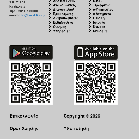
Δελτία Τύπου
Κ.Ε.Π.
Τ.Κ. 71202,
Ανακοινώσεις
Τηλέφωνα
Ηράκλειο
Διαγωνισμοί
e-Υπηρεσίες
Τηλ.: 2813-409000
Προσλήψεις
e-Αιτήματα
email:
info@heraklion.gr
Διαβουλεύσεις
Η Πόλη
Εκδηλώσεις
Ιστορία
Ο Δήμος
Κνωσός
Υπηρεσίες
Μουσεία
Επικοινωνία
Copyright © 2026
Όροι Χρήσης
Υλοποίηση