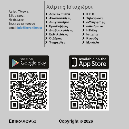
Χάρτης Ιστοχώρου
Αγίου Τίτου 1,
Δελτία Τύπου
Κ.Ε.Π.
Τ.Κ. 71202,
Ανακοινώσεις
Τηλέφωνα
Ηράκλειο
Διαγωνισμοί
e-Υπηρεσίες
Τηλ.: 2813-409000
Προσλήψεις
e-Αιτήματα
email:
info@heraklion.gr
Διαβουλεύσεις
Η Πόλη
Εκδηλώσεις
Ιστορία
Ο Δήμος
Κνωσός
Υπηρεσίες
Μουσεία
Επικοινωνία
Copyright © 2026