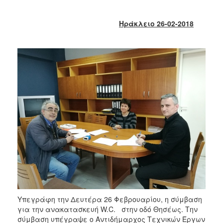
2018
2017
Ηράκλειο 26-02-2018
2016
2015
2013
2012
2011
2010
2006
Ο
ΤΟΠΟΣ
ΜΑΣ
Υπεγράφη την Δευτέρα 26 Φεβρουαρίου, η σύμβαση
ΠΟΛΙΤΙΣΜΟΣ
για την ανακατασκευή W.C. στην οδό Θησέως. Την
σύμβαση υπέγραψε ο Αντιδήμαρχος Τεχνικών Έργων