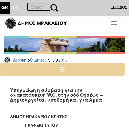
GR
EN
ΕΙΣΟΔΟΣ
Ο
Toggle
ΔΗΜΟΣ
navigati
Δελτία
Τύπου
Αρχείο
...
Αρχική
Ο Δήμος
2018
2026
2025
2024
2023
Υπεγράφη η σύμβαση για την
ανακατασκευή W.C. στην οδό Θησέως –
2022
Δημιουργείται υποδομή και για Αμεα
2021
2020
ΔΗΜΟΣ ΗΡΑΚΛΕΙΟΥ ΚΡΗΤΗΣ
2019
ΓΡΑΦΕΙΟ ΤΥΠΟΥ