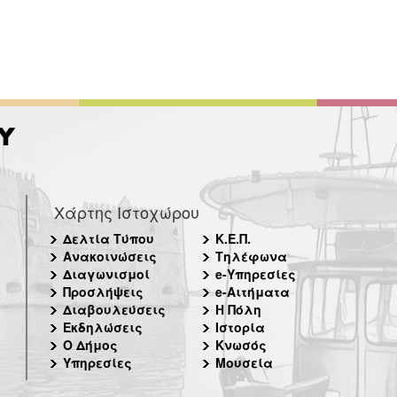
Χάρτης Ιστοχώρου
Δελτία Τύπου
Κ.Ε.Π.
Ανακοινώσεις
Τηλέφωνα
Διαγωνισμοί
e-Υπηρεσίες
Προσλήψεις
e-Αιτήματα
Διαβουλεύσεις
Η Πόλη
Εκδηλώσεις
Ιστορία
Ο Δήμος
Κνωσός
Υπηρεσίες
Μουσεία