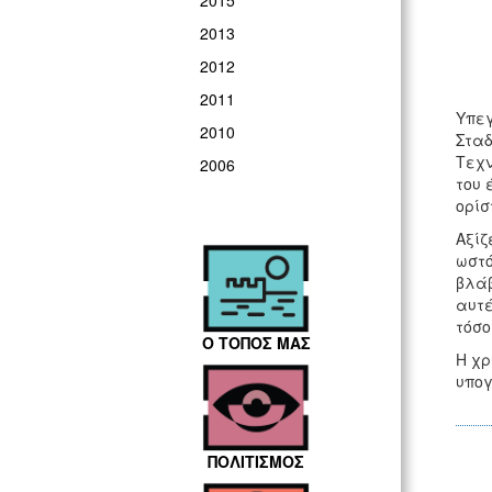
2015
2013
2012
2011
Υπεγ
2010
Σταδ
Τεχν
2006
του 
ορίσ
Αξίζ
ωστό
βλάβ
αυτέ
τόσο
Ο ΤΟΠΟΣ ΜΑΣ
Η χρ
υπογ
ΠΟΛΙΤΙΣΜΟΣ