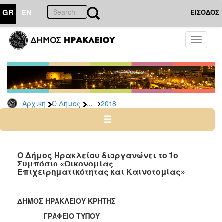
GR
EN
ΕΙΣΟΔΟΣ
Ο
Toggle
ΔΗΜΟΣ
navigati
Δελτία
Τύπου
Αρχείο
...
Αρχική
Ο Δήμος
2018
2026
2025
2024
2023
Ο Δήμος Ηρακλείου διοργανώνει το 1ο
Συμπόσιο «Οικονομίας
2022
Επιχειρηματικότητας και Καινοτομίας»
2021
2020
ΔΗΜΟΣ ΗΡΑΚΛΕΙΟΥ ΚΡΗΤΗΣ
2019
ΓΡΑΦΕΙΟ ΤΥΠΟΥ