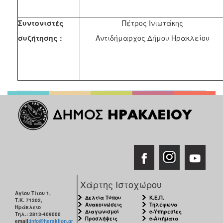
Συντονιστές
Πέτρος Ινιωτάκης
συζήτησης :
Αντιδήμαρχος Δήμου Ηρακλείου
Χάρτης Ιστοχώρου
Αγίου Τίτου 1,
Δελτία Τύπου
Κ.Ε.Π.
Τ.Κ. 71202,
Ανακοινώσεις
Τηλέφωνα
Ηράκλειο
Διαγωνισμοί
e-Υπηρεσίες
Τηλ.: 2813-409000
Προσλήψεις
e-Αιτήματα
email:
info@heraklion.gr