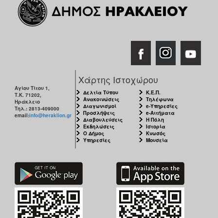
Χάρτης Ιστοχώρου
Αγίου Τίτου 1,
Δελτία Τύπου
Κ.Ε.Π.
Τ.Κ. 71202,
Ανακοινώσεις
Τηλέφωνα
Ηράκλειο
Διαγωνισμοί
e-Υπηρεσίες
Τηλ.: 2813-409000
Προσλήψεις
e-Αιτήματα
email:
info@heraklion.gr
Διαβουλεύσεις
Η Πόλη
Εκδηλώσεις
Ιστορία
Ο Δήμος
Κνωσός
Υπηρεσίες
Μουσεία