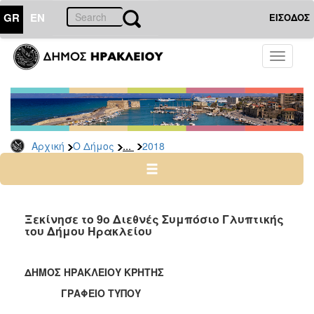
GR
EN
ΕΙΣΟΔΟΣ
Ο
Toggle
ΔΗΜΟΣ
navigati
Δελτία
Τύπου
Αρχείο
...
Αρχική
Ο Δήμος
2018
2026
2025
2024
2023
Ξεκίνησε το 9ο Διεθνές Συμπόσιο Γλυπτικής
του Δήμου Ηρακλείου
2022
2021
ΔΗΜΟΣ ΗΡΑΚΛΕΙΟΥ ΚΡΗΤΗΣ
2020
ΓΡΑΦΕΙΟ ΤΥΠΟΥ
2019