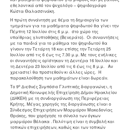
εθελοντικά από τον ψυχολόγο – ψηφιδογράφο
Κώστα Θαλασσινάκη.
Η πρώτη συνάντηση με θέμα τη δημιουργία των
τμημάτων για τα μαθήματα ψηφιδωτού θα γίνει την
Πέμπτη 12 Ιουλίου στις 6 μ.μ. στο χώρο της
υπαίθριας γλυπτοθήκης (Βενεράτο). Οι συναντήσεις
με τα παιδιά για το μάθημα του ψηφιδωτού θα
γίνουν την Τετάρτη 18 και επίσης την Τετάρτη 25
Ιουλίου από τις 6 έως τις 7.30 μ.μ. Με τους ενήλικες
οι συναντήσεις ορίστηκαν τη Δευτέρα 16 Ιουλίου και
τη Δευτέρα 23 Ιουλίου από τις 6 έως τις 8 μ.μ. Αν
χρειαστεί θα προστεθούν κι άλλες ώρες. Η
παρακολούθηση των μαθημάτων είναι δωρεάν.
ο
Το 9
Διεθνές Συμπόσιο Γλυπτικής διοργανώνει, η
Δημοτική Κοινωφελής Επιχείρηση Δήμου Ηρακλείου
(ΔΗΚΕΗ) με τη συνδιοργάνωση της Περιφέρειας
Κρήτης. Μέγας χορηγός της διοργάνωσης είναι ο
Σύνδεσμος Επιχειρήσεων Μαρμάρου Μακεδονίας
Θράκης, που χορήγησε το σύνολο των όγκων
μαρμάρου Βόλακα . Πολύτιμη είναι η συμβολή και
τοπικών επιχειρήσεων, καθώς και των τοπικών