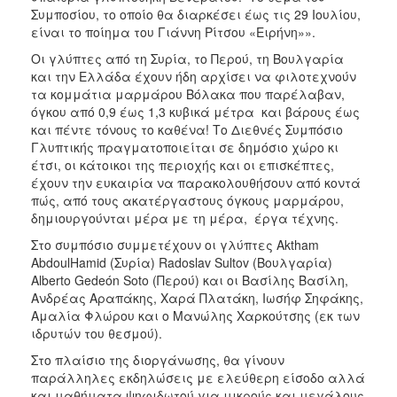
ΑΝΘΕΚΤΙΚΗ
Συμποσίου, το οποίο θα διαρκέσει έως τις 29 Ιουλίου,
ΠΟΛΗ
είναι το ποίημα του Γιάννη Ρίτσου «Ειρήνη»».
Οι γλύπτες από τη Συρία, το Περού, τη Βουλγαρία
και την Ελλάδα έχουν ήδη αρχίσει να φιλοτεχνούν
τα κομμάτια μαρμάρου Βόλακα που παρέλαβαν,
όγκου από 0,9 έως 1,3 κυβικά μέτρα και βάρους έως
και πέντε τόνους το καθένα! Το Διεθνές Συμπόσιο
Γλυπτικής πραγματοποιείται σε δημόσιο χώρο κι
έτσι, οι κάτοικοι της περιοχής και οι επισκέπτες,
έχουν την ευκαιρία να παρακολουθήσουν από κοντά
πώς, από τους ακατέργαστους όγκους μαρμάρου,
δημιουργούνται μέρα με τη μέρα, έργα τέχνης.
Στο συμπόσιο συμμετέχουν οι γλύπτες Aktham
AbdoulHamid (Συρία) Radoslav Sultov (Βουλγαρία)
Alberto Gedeón Soto (Περού) και οι Βασίλης Βασίλη,
Ανδρέας Αραπάκης, Χαρά Πλατάκη, Ιωσήφ Σηφάκης,
Αμαλία Φλώρου και o Μανώλης Χαρκούτσης (εκ των
ιδρυτών του θεσμού).
Στο πλαίσιο της διοργάνωσης, θα γίνουν
παράλληλες εκδηλώσεις με ελεύθερη είσοδο αλλά
και μαθήματα ψηφιδωτού για μικρούς και μεγάλους