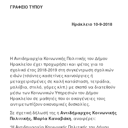
2018
ΓΡΑΦΕΙΟ ΤΥΠΟΥ
2017
2016
Ηράκλειο 10-9-2018
2015
2013
2012
2011
Η Αντιδημαρχία Κοινωνικής Πολιτικής του Δήμου
2010
Ηρακλείου έχει προχωρήσει και φέτος για το
2006
σχολικό έτος 2018-2019 στη συγκέντρωση σχολικών
ειδών (τσάντες-κασετίνες καινούργιες ή
μεταχειρισμένες σε καλή κατάσταση, τετράδια,
μολύβια, στυλό, γόμες κλπ.) με σκοπό να διατεθούν
μέσω των Κοινωνικών Υπηρεσιών του Δήμου
Ο
Ηρακλείου σε μαθητές που οι οικογένειες τους
ΤΟΠΟΣ
αντιμετωπίζουν οικονομικές δυσκολίες.
ΜΑΣ
Σε σχετική δήλωσή της η
Αντιδήμαρχος Κοινωνικής
Πολιτικής, Μαρία Καναβάκη
, αναφέρει:
ΠΟΛΙΤΙΣΜΟΣ
“Η Αντιδημαρχία Κοινωνικής Πολιτικής του Δήμου