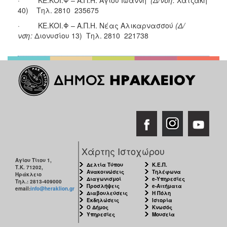
40) Τηλ. 2810 235675
· ΚΕ.ΚΟΙ.Φ – Α.Π.Η. Νέας Αλικαρνασσού
(Δ/
νση:
Διονυσίου 13) Τηλ. 2810 221738
Χάρτης Ιστοχώρου
Αγίου Τίτου 1,
Δελτία Τύπου
Κ.Ε.Π.
Τ.Κ. 71202,
Ανακοινώσεις
Τηλέφωνα
Ηράκλειο
Διαγωνισμοί
e-Υπηρεσίες
Τηλ.: 2813-409000
Προσλήψεις
e-Αιτήματα
email:
info@heraklion.gr
Διαβουλεύσεις
Η Πόλη
Εκδηλώσεις
Ιστορία
Ο Δήμος
Κνωσός
Υπηρεσίες
Μουσεία