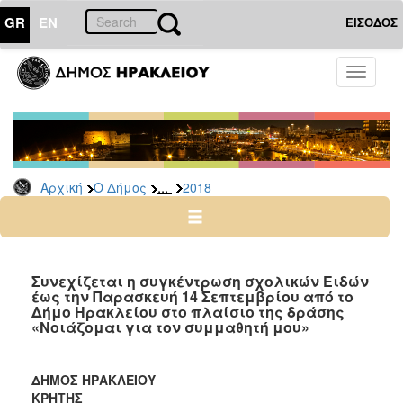
GR
EN
ΕΙΣΟΔΟΣ
Ο
Toggle
ΔΗΜΟΣ
navigati
Δελτία
Τύπου
Αρχείο
...
Αρχική
Ο Δήμος
2018
2026
2025
2024
2023
Συνεχίζεται η συγκέντρωση σχολικών Ειδών
έως την Παρασκευή 14 Σεπτεμβρίου από το
2022
Δήμο Ηρακλείου στο πλαίσιο της δράσης
2021
«Νοιάζομαι για τον συμμαθητή μου»
2020
2019
ΔΗΜΟΣ ΗΡΑΚΛΕΙΟΥ
ΚΡΗΤΗΣ