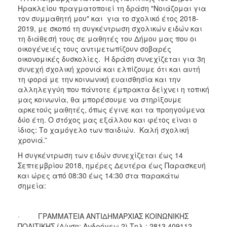
ΑΝΘΕΚΤΙΚΗ
Ηρακλείου πραγματοποιεί τη δράση "Νοιάζομαι για
ΠΟΛΗ
τον συμμαθητή μου" και για το σχολικό έτος 2018-
2019, με σκοπό τη συγκέντρωση σχολικών ειδών και
τη διάθεσή τους σε μαθητές του Δήμου μας που οι
οικογένειές τους αντιμετωπίζουν σοβαρές
οικονομικές δυσκολίες. Η δράση συνεχίζεται για 3η
συνεχή σχολική χρονιά και ελπίζουμε ότι και αυτή
τη φορά με την κοινωνική ευαισθησία και την
αλληλεγγύη που πάντοτε έμπρακτα δείχνει η τοπική
μας κοινωνία, θα μπορέσουμε να στηρίξουμε
αρκετούς μαθητές, όπως έγινε και τα προηγούμενα
δύο έτη. Ο στόχος μας εξάλλου και φέτος είναι ο
ίδιος: Το χαμόγελο των παιδιών. Καλή σχολική
χρονιά.”
Η συγκέντρωση των ειδών συνεχίζεται έως 14
Σεπτεμβρίου 2018, ημέρες Δευτέρα έως Παρασκευή
και ώρες από 08:30 έως 14:30 στα παρακάτω
σημεία:
· ΓΡΑΜΜΑΤΕΙΑ ΑΝΤΙΔΗΜΑΡΧΙΑΣ ΚΟΙΝΩΝΙΚΗΣ
ΠΟΛΙΤΙΚΗΣ (Δ/νση: Ανδρόγεω 2) Τηλ.: 2813 409112