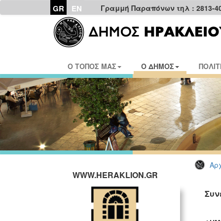
GR
EN
Γραμμή Παραπόνων τηλ : 2813-4
Ο ΤΟΠΟΣ ΜΑΣ
Ο ΔΗΜΟΣ
ΠΟΛΙΤ
Αρχ
WWW.HERAKLION.GR
Συν