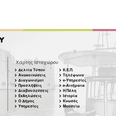
Χάρτης Ιστοχώρου
Δελτία Τύπου
Κ.Ε.Π.
Ανακοινώσεις
Τηλέφωνα
Διαγωνισμοί
e-Υπηρεσίες
Προσλήψεις
e-Αιτήματα
Διαβουλεύσεις
Η Πόλη
Εκδηλώσεις
Ιστορία
Ο Δήμος
Κνωσός
Υπηρεσίες
Μουσεία