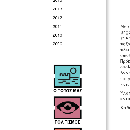
2015
2013
2012
Με έ
2011
μηχά
2010
επιφ
πεζο
2006
πλάτ
οικο
Πρόκ
οποί
Ανακ
υπηρ
εντυ
Ο ΤΟΠΟΣ ΜΑΣ
Υλοπ
και 
Καθα
ΠΟΛΙΤΙΣΜΟΣ