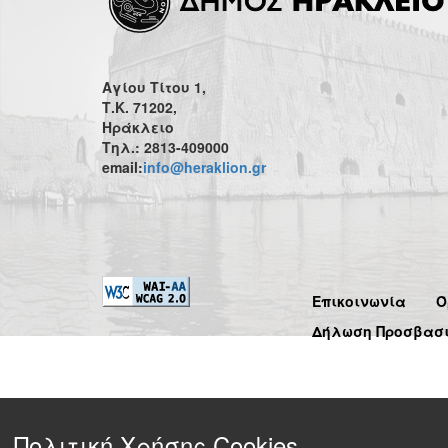
Αγίου Τίτου 1,
Τ.Κ. 71202,
Ηράκλειο
Τηλ.: 2813-409000
email:
info@heraklion.gr
Επικοινωνία
Ό
Δήλωση Προσβασ
Πολιτική Χρήσης Cookies