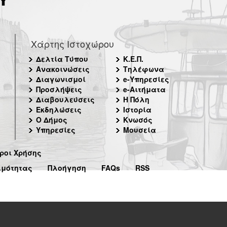
Χάρτης Ιστοχώρου
Δελτία Τύπου
Κ.Ε.Π.
Ανακοινώσεις
Τηλέφωνα
Διαγωνισμοί
e-Υπηρεσίες
Προσλήψεις
e-Αιτήματα
Διαβουλεύσεις
Η Πόλη
Εκδηλώσεις
Ιστορία
Ο Δήμος
Κνωσός
Υπηρεσίες
Μουσεία
ροι Χρήσης
ιμότητας
Πλοήγηση
FAQs
RSS