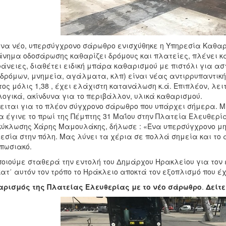
να νέο, υπερσύγχρονο σάρωθρο ενισχύθηκε η Υπηρεσία Καθαρι
νημα οδοσάρωσης καθαρίζει δρόμους και πλατείες, πλένει κ
άνειες, διαθέτει ειδική μπάρα καθαρισμού με πιστόλι για ασ
δρόμων, μνημεία, αγάλματα, κλπ) είναι νέας αντιρρυπαντική
ος μόλις 1,38 , έχει ελάχιστη κατανάλωση κ.ά. Επιπλέον, λε
λογικά, ακίνδυνα για το περιβάλλον, υλικά καθαρισμού.
ειται για το πλέον σύγχρονο σάρωθρο που υπάρχει σήμερα. Μ
α έγινε το πρωί της Πέμπτης 31 Μαΐου στην Πλατεία Ελευθερί
ύκλωσης Χάρης Μαμουλάκης, δήλωσε : «Ένα υπερσύγχρονο μ
εσία στην πόλη. Μας λύνει τα χέρια σε πολλά σημεία και τ
πωσιακό.
οιούμε σταθερά την εντολή του Δημάρχου Ηρακλείου για τον
κατ΄ αυτόν τον τρόπο το Ηράκλειο αποκτά τον εξοπλισμό που έ
ρισμός της Πλατείας Ελευθερίας με το νέο σάρωθρο
.
Δείτε