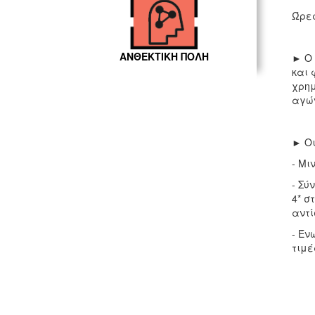
Ώρες
ΑΝΘΕΚΤΙΚΗ ΠΟΛΗ
► Ο 
και 
χρημ
αγών
► Οι
- Μι
- Σύ
4* σ
αντί
-
Ένω
τιμέ
Ειδι
► Γι