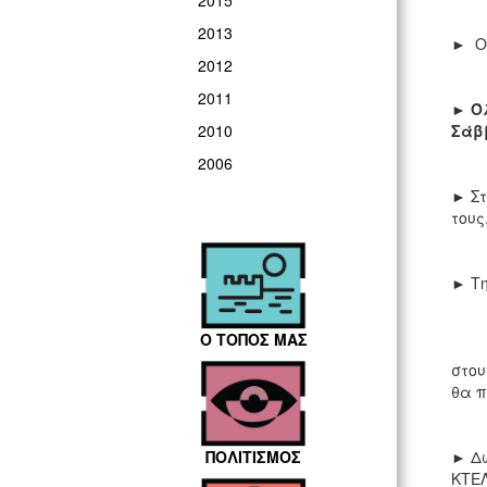
2015
2013
► Οι
2012
2011
►
Ό
Σάββ
2010
2006
► Στ
τους
► Τη
Ο ΤΟΠΟΣ ΜΑΣ
► Α
στου
θα π
► Δω
ΠΟΛΙΤΙΣΜΟΣ
ΚΤΕΛ