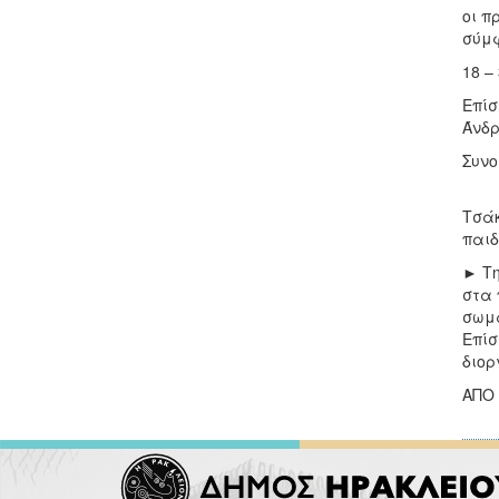
οι π
σύμ
18 –
Επίσ
Άνδρ
Συνο
► Οι
Τσάκ
παιδ
► Τη
στα 
σωμα
Επίσ
διορ
ΑΠΟ 