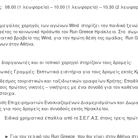
: 08.00 (1 λεωφορείο) – 10.00 (1 λεωφορείο) – 10.30 (2 λεωφο
μεγάλος χορηγός των αγώνων Wind στηρίζει τον παιδικό ξενώ
φέτος το κοινωνικό πρόσωπο του Run Greece Ηράκλειο. Στο σωμ
ατικό βραβείο της Wind, για την πρώτη θέση της ομάδας Run G
ων στην Αθήνα.
 διοργανωτές και οι τοπικοί χορηγοί στηρίζουν τους δρομείς:
νωικές Γραμμές: Εκπτωτικά εισιτήρια για τους δρομείς εκτός Κ
νδεσμος τουριστικών και ταξιδιωτικών γραφείων Κρήτης: Έπαθλ
τους πρώτους νικητές – νικήτριες με ένα συνοδό για τον καθέν
στοιχα.
ση Επιχειρηματιών Ενοικιαζομένων Διαμερισμάτων και Δωματ
ς για τους δρομείς και συνοδούς εκτός Ηρακλείου.
κά χρηματικά έπαθλα από το Σ.Ε.Γ.Α.Σ. στους τρεις πρώτου
α τον τελικό του Run Greece που θα γίνει στην Αθήνα στις 