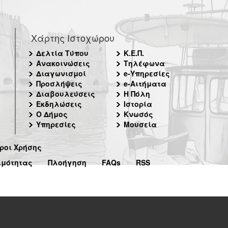
Χάρτης Ιστοχώρου
Δελτία Τύπου
Κ.Ε.Π.
Ανακοινώσεις
Τηλέφωνα
Διαγωνισμοί
e-Υπηρεσίες
Προσλήψεις
e-Αιτήματα
Διαβουλεύσεις
Η Πόλη
Εκδηλώσεις
Ιστορία
Ο Δήμος
Κνωσός
Υπηρεσίες
Μουσεία
ροι Χρήσης
ιμότητας
Πλοήγηση
FAQs
RSS