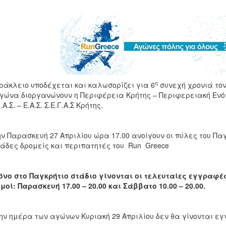
η
ράκλειο υποδέχεται και καλωσορίζει για 6
συνεχή χρονιά τον
γώνα διοργανώνουν η Περιφέρεια Κρήτης – Περιφερειακή Ενότ
.Α.Σ. – Ε.Α.Σ. Σ.Ε.Γ.Α.Σ Κρήτης.
ν Παρασκευή 27 Απριλίου ώρα 17.00 ανοίγουν οι πύλες του Παγ
άδες δρομείς και περιπατητές του Run Greece
όνο
στο Παγκρήτιο στάδιο
γίνονται οι τελευταίες εγγραφές
θμοί:
Παρασκευή 17.00 – 20.00 και Σάββατο 10.00 – 20.00.
ν ημέρα των αγώνων Κυριακή 29 Απριλίου δεν θα γίνονται ε