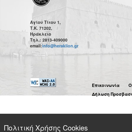
Αγίου Τίτου 1,
Τ.Κ. 71202,
Ηράκλειο
Τηλ.: 2813-409000
email:
info@heraklion.gr
Επικοινωνία
Ό
Δήλωση Προσβασ
Πολιτική Χρήσης Cookies