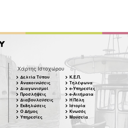
Χάρτης Ιστοχώρου
Δελτία Τύπου
Κ.Ε.Π.
Ανακοινώσεις
Τηλέφωνα
Διαγωνισμοί
e-Υπηρεσίες
Προσλήψεις
e-Αιτήματα
Διαβουλεύσεις
Η Πόλη
Εκδηλώσεις
Ιστορία
Ο Δήμος
Κνωσός
Υπηρεσίες
Μουσεία