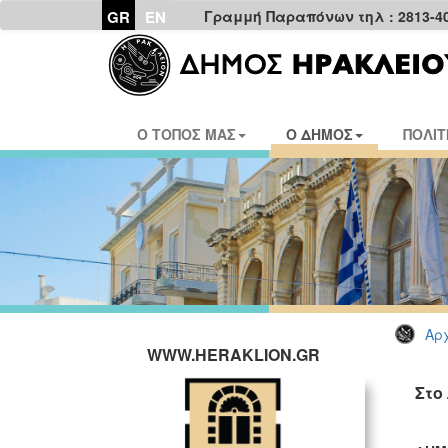
GR
EN
Γραμμή Παραπόνων τηλ : 2813-4
Ο ΤΟΠΟΣ ΜΑΣ
Ο ΔΗΜΟΣ
ΠΟΛΙΤ
Αρχ
WWW.HERAKLION.GR
Στο