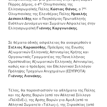
ος
Πύρρος Δήμας, ο 4
Ολυμπιονίκης της
ος
Ελληνορωμαϊκής Πάλης
Κώστας Θάνος
, ο 7
Ολυμπιονίκης της Ελευθέρας Πάλης
Ηρακλής
Δεσκουλίδης
και ο Παγκόσμιος Πρωταθλητής
Ενόπλων Δυνάμεων και Σωμάτων Ασφαλείας στην
Ελληνορωμαϊκή
Γιάννης Καργυωτάκης
.
Σε θέματα οδικής ασφάλειας θα αναφερθούν ο
Στέλιος Καρακούδης
, Πρόεδρος της Ένωσης
Αξιωματικών Ελληνικής Αστυνομίας Κρήτης και
Οργανωτικός Γραμματέας της Πανελλήνιας
Ομοσπονδίας Αξιωματικών Ελληνικής Αστυνομίας,
καθώς και ο πρόεδρος του Εθελοντικού Συλλόγου
Πρόληψης Τροχαίων Ατυχημάτων (ΕΣΥΠΡΟΤΑ)
Γιάννης Λιονάκης.
Τέλος, θα παρουσιαστούν τα αθλήματα της Πάλης
και της Άρσης Βαρών (από τον Αθλητικό Σύλλογο
«ΠάλEυE»), της Άρσης Βαρών για ΑμεΑ (από το
Αθλητικό Σωματείο «Τάλως»), της Ξιφασκίας (από