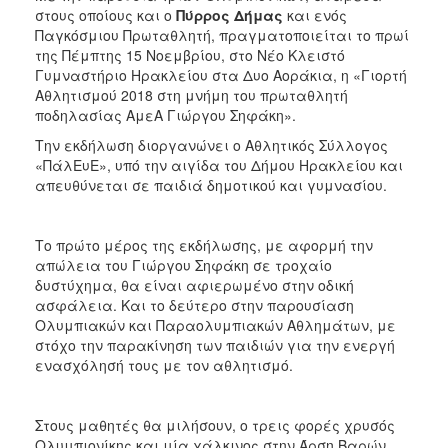
ΑΝΘΕΚΤΙΚΗ
στους οποίους και ο
Πύρρος Δήμας
και ενός
ΠΟΛΗ
Παγκόσμιου Πρωταθλητή, πραγματοποιείται το πρωί
της Πέμπτης 15 Νοεμβρίου, στο Νέο Κλειστό
Γυμναστήριο Ηρακλείου στα Δυο Αοράκια, η «Γιορτή
Αθλητισμού 2018 στη μνήμη του πρωταθλητή
ποδηλασίας ΑμεΑ Γιώργου Σηφάκη».
Την εκδήλωση διοργανώνει ο Αθλητικός Σύλλογος
«ΠάλEυE», υπό την αιγίδα του Δήμου Ηρακλείου και
απευθύνεται σε παιδιά δημοτικού και γυμνασίου.
Το πρώτο μέρος της εκδήλωσης, με αφορμή την
απώλεια του Γιώργου Σηφάκη σε τροχαίο
δυστύχημα, θα είναι αφιερωμένο στην οδική
ασφάλεια. Και το δεύτερο στην παρουσίαση
Ολυμπιακών και Παραολυμπιακών Αθλημάτων, με
στόχο την παρακίνηση των παιδιών για την ενεργή
ενασχόλησή τους με τον αθλητισμό.
Στους μαθητές θα μιλήσουν, ο τρεις φορές χρυσός
Ολυμπιονίκης και μία χάλκινος στην Άρση Βαρών