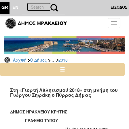
GR
EN
ΕΙΣΟΔΟΣ
Ο
Toggle
ΔΗΜΟΣ
navigati
Δελτία
Τύπου
Αρχείο
...
Αρχική
Ο Δήμος
2018
2026
2025
2024
2023
Στη «Γιορτή Αθλητισμού 2018» στη μνήμη του
Γιώργου Σηφάκη ο Πύρρος Δήμας
2022
2021
ΔΗΜΟΣ ΗΡΑΚΛΕΙΟΥ ΚΡΗΤΗΣ
2020
ΓΡΑΦΕΙΟ ΤΥΠΟΥ
2019
Ηράκλειο 14-11-2018