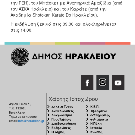
την ΓΕΗ), του Μπάσκετ με Αναπηρικά Αμαξίδια (από
τον ΑΣΚΑ Ηράκλειο) και του Καράτε (από την
Ακαδημία Shotokan Karate Do Ηρακλείου).
Η εκδήλωση ξεκινά στις 09.00 και ολοκληρώνεται
στις 14.00.
Χάρτης Ιστοχώρου
Αγίου Τίτου 1,
Δελτία Τύπου
Κ.Ε.Π.
Τ.Κ. 71202,
Ανακοινώσεις
Τηλέφωνα
Ηράκλειο
Διαγωνισμοί
e-Υπηρεσίες
Τηλ.: 2813-409000
Προσλήψεις
e-Αιτήματα
email:
info@heraklion.gr
Διαβουλεύσεις
Η Πόλη
Εκδηλώσεις
Ιστορία
Ο Δήμος
Κνωσός