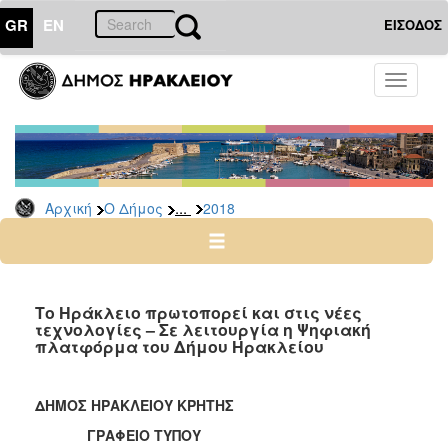
GR
EN
ΕΙΣΟΔΟΣ
Ο
Toggle
ΔΗΜΟΣ
navigati
Δελτία
Τύπου
Αρχείο
...
Αρχική
Ο Δήμος
2018
2026
2025
2024
2023
Το Ηράκλειο πρωτοπορεί και στις νέες
τεχνολογίες – Σε λειτουργία η Ψηφιακή
2022
πλατφόρμα του Δήμου Ηρακλείου
2021
2020
ΔΗΜΟΣ ΗΡΑΚΛΕΙΟΥ ΚΡΗΤΗΣ
2019
ΓΡΑΦΕΙΟ ΤΥΠΟΥ