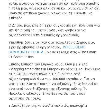
πόλη, ώριμο οδικό χάρτη έργων και πολιτική branding
η πόλη μας γίνεται ελκυστική και ανταγωνιστική όχι
μόνο σε επίπεδο χώρας αλλά και σε Ευρωπαϊκό
επίπεδο.
Ο Δήμος μας επειδή έχει συγκροτημένη πολιτική για
την ψηφιακή του μετάβαση , δεν φοβάται να
αξιολογείται από διεθνείς οργανισμούς.
Υπενθυμίζουμε ότι και στο παρελθόν ο Δήμος μας
έχει βραβευθεί.Ο οργανισμός
INTELLIGENT
COMMUNITY FORUM
μας κατέταξε στις «The Smart
21 Communities.
Επίσης Έκθεση του Ευρωκοινοβουλίου με τίτλο
«Mapping smart cities in Europe» κατέταξε το Ηράκλειο
στις 240 έξυπνες πόλεις τις Ευρώπης από
αξιολόγηση 468 άνω των 100.000 κατοίκων .Για να
μπεις στη λίστα έπρεπε να αξιολογηθείς θετικά σε
ένα από τους 6 άξονες της έξυπνης πόλης. Το
Ηράκλειο αξιολογήθηκε θετικά σε τρεις και
αρνητικά σε τρείς.
+
Διακυβέρνηση, κοινωνία πολιτών, οικονομία