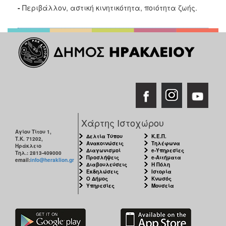
-
Περιβάλλον, αστική κινητικότητα, ποιότητα ζωής.
Χάρτης Ιστοχώρου
Αγίου Τίτου 1,
Δελτία Τύπου
Κ.Ε.Π.
Τ.Κ. 71202,
Ανακοινώσεις
Τηλέφωνα
Ηράκλειο
Διαγωνισμοί
e-Υπηρεσίες
Τηλ.: 2813-409000
Προσλήψεις
e-Αιτήματα
email:
info@heraklion.gr
Διαβουλεύσεις
Η Πόλη
Εκδηλώσεις
Ιστορία
Ο Δήμος
Κνωσός
Υπηρεσίες
Μουσεία