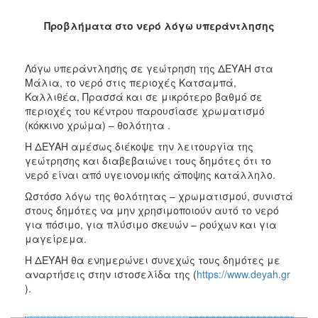
2018
2017
Προβλήματα στο νερό λόγω υπεράντλησης
2016
2015
Λόγω υπεράντλησης σε γεώτρηση της ΔΕΥΑΗ στα
Μάλια, το νερό στις περιοχές Κατσαμπά,
2013
Καλλιθέα, Πρασσά και σε μικρότερο βαθμό σε
2012
περιοχές του κέντρου παρουσίασε χρωματισμό
(κόκκινο χρώμα) – θολότητα .
2011
Η ΔΕΥΑΗ αμέσως διέκοψε την λειτουργία της
2010
γεώτρησης και διαβεβαιώνει τους δημότες ότι το
2006
νερό είναι από υγειονομικής άποψης κατάλληλο.
Ωστόσο λόγω της θολότητας – χρωματισμού, συνιστά
στους δημότες να μην χρησιμοποιούν αυτό το νερό
για πόσιμο, για πλύσιμο σκευών – ρούχων και για
μαγείρεμα.
Ο
ΤΟΠΟΣ
Η ΔΕΥΑΗ θα ενημερώνει συνεχώς τους δημότες με
ΜΑΣ
αναρτήσεις στην ιστοσελίδα της (
https://www.deyah.gr
).
ΠΟΛΙΤΙΣΜΟΣ