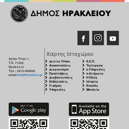
ΑΝΘΕΚΤΙΚΗ
ΠΟΛΗ
Χάρτης Ιστοχώρου
Αγίου Τίτου 1,
Δελτία Τύπου
Κ.Ε.Π.
Τ.Κ. 71202,
Ανακοινώσεις
Τηλέφωνα
Ηράκλειο
Διαγωνισμοί
e-Υπηρεσίες
Τηλ.: 2813-409000
Προσλήψεις
e-Αιτήματα
email:
info@heraklion.gr
Διαβουλεύσεις
Η Πόλη
Εκδηλώσεις
Ιστορία
Ο Δήμος
Κνωσός
Υπηρεσίες
Μουσεία