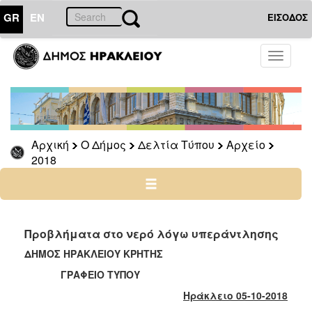
GR
EN
ΕΙΣΟΔΟΣ
Ο
Toggle
ΔΗΜΟΣ
navigati
Δελτία
Τύπου
Αρχείο
Αρχική
Ο Δήμος
Δελτία Τύπου
Αρχείο
2026
2018
2025
2024
2023
2022
Προβλήματα στο νερό λόγω υπεράντλησης
2021
ΔΗΜΟΣ ΗΡΑΚΛΕΙΟΥ ΚΡΗΤΗΣ
2020
ΓΡΑΦΕΙΟ ΤΥΠΟΥ
2019
Ηράκλειο 05-10-2018