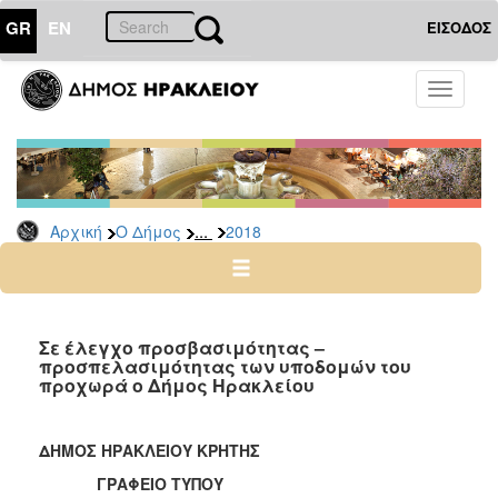
GR
EN
ΕΙΣΟΔΟΣ
Ο
Toggle
ΔΗΜΟΣ
navigati
Δελτία
Τύπου
Αρχείο
...
Αρχική
Ο Δήμος
2018
2026
2025
2024
2023
Σε έλεγχο προσβασιμότητας –
προσπελασιμότητας των υποδομών του
2022
προχωρά ο Δήμος Ηρακλείου
2021
2020
ΔΗΜΟΣ ΗΡΑΚΛΕΙΟΥ ΚΡΗΤΗΣ
2019
ΓΡΑΦΕΙΟ ΤΥΠΟΥ