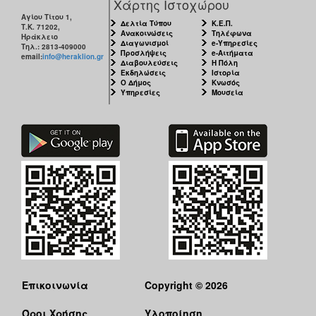
Χάρτης Ιστοχώρου
Αγίου Τίτου 1,
Δελτία Τύπου
Κ.Ε.Π.
Τ.Κ. 71202,
Ανακοινώσεις
Τηλέφωνα
Ηράκλειο
Διαγωνισμοί
e-Υπηρεσίες
Τηλ.: 2813-409000
Προσλήψεις
e-Αιτήματα
email:
info@heraklion.gr
Διαβουλεύσεις
Η Πόλη
Εκδηλώσεις
Ιστορία
Ο Δήμος
Κνωσός
Υπηρεσίες
Μουσεία
Επικοινωνία
Copyright © 2026
Όροι Χρήσης
Υλοποίηση