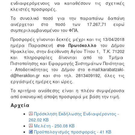
2018
ενδιαφερόμενους να καταθέσουν τις σχετικές
κλειστές προσφορές.
2017
Το συνολικό ποσό για την παραπάνω δαπάνη
2016
ανέρχεται στο ποσό των 17.267,71 ευρώ
2015
συµπεριλαµβανοµένου του ΦΠΑ.
2013
Προσφορές γίνονται δεκτές μέχρι και τις 13/04/2018
ημέρα Παρασκευή
στο Πρωτόκολλο
του Δήμου
2012
Ηρακλείου, στην διεύθυνση Αγίου Τίτου 1, Τ.Κ. 71202
2011
και πληροφορίες δίνονται από το Τμήμα
Πιστοποίησης και Εφαρμογής Συστημάτων Ποιότητας
2010
- Αποδοτικότητας του Δήμου στο e-mail:karabatzaki-
2006
d@heraklion.gr και στο τηλ. 2813409192, όλες τις
εργάσιμές ημέρες και ώρες.
Το κριτήριο ανάθεσης είναι η πλέον συμφέρουσα
από οικονομική άποψη προσφορά με βάση την τιμή.
Ο
Αρχεία
ΤΟΠΟΣ
ΜΑΣ
Πρόσκληση Εκδήλωσης Ενδιαφέροντος -
262.02 KB
ΠΟΛΙΤΙΣΜΟΣ
Μελέτη - 250.08 KB
Προϋπολογισμός προσφοράς - 41 KB