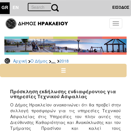
GR
EN
ΕΙΣΟΔΟΣ
Ο
Toggle
ΔΗΜΟΣ
navigati
Δελτία
Τύπου
Αρχείο
...
Αρχική
Ο Δήμος
2018
2026
2025
2024
2023
Πρόσκληση εκδήλωσης ενδιαφέροντος για
υπηρεσίες Τεχνικού Ασφαλίας
2022
Ο Δήμος Ηρακλείου ανακοινώνει ότι θα προβεί στην
2021
συλλογή προσφορών για τις υπηρεσίες Τεχνικού
2020
Ασφαλείας στις Υπηρεσίες του πλην αυτές της
Διεύθυνσης Καθαριότητας και Ανακύκλωσης και του
2019
Τμήματος Πρασίνου και καλεί τους