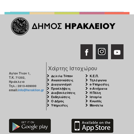
ΑΝΘΕΚΤΙΚΗ
ΠΟΛΗ
Χάρτης Ιστοχώρου
Αγίου Τίτου 1,
Δελτία Τύπου
Κ.Ε.Π.
Τ.Κ. 71202,
Ανακοινώσεις
Τηλέφωνα
Ηράκλειο
Διαγωνισμοί
e-Υπηρεσίες
Τηλ.: 2813-409000
Προσλήψεις
e-Αιτήματα
email:
info@heraklion.gr
Διαβουλεύσεις
Η Πόλη
Εκδηλώσεις
Ιστορία
Ο Δήμος
Κνωσός
Υπηρεσίες
Μουσεία