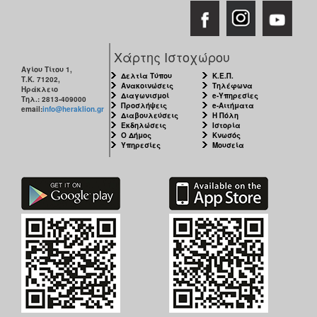
ΑΝΘΕΚΤΙΚΗ
ΠΟΛΗ
Χάρτης Ιστοχώρου
Αγίου Τίτου 1,
Δελτία Τύπου
Κ.Ε.Π.
Τ.Κ. 71202,
Ανακοινώσεις
Τηλέφωνα
Ηράκλειο
Διαγωνισμοί
e-Υπηρεσίες
Τηλ.: 2813-409000
Προσλήψεις
e-Αιτήματα
email:
info@heraklion.gr
Διαβουλεύσεις
Η Πόλη
Εκδηλώσεις
Ιστορία
Ο Δήμος
Κνωσός
Υπηρεσίες
Μουσεία