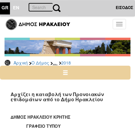
GR
EN
ΕΙΣΟΔΟΣ
Ο
Toggle
ΔΗΜΟΣ
navigati
Δελτία
Τύπου
Αρχείο
...
Αρχική
Ο Δήμος
2018
2026
2025
2024
2023
Αρχίζει η καταβολή των Προνοιακών
επιδομάτων από το Δήμο Ηρακλείου
2022
2021
ΔΗΜΟΣ ΗΡΑΚΛΕΙΟΥ ΚΡΗΤΗΣ
2020
ΓΡΑΦΕΙΟ ΤΥΠΟΥ
2019