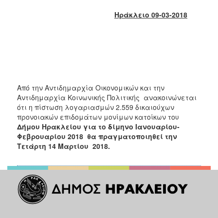
2018
Ηράκλειο 09-03-2018
2017
2016
2015
2013
2012
Από την Αντιδημαρχία Οικονομικών και την
2011
Αντιδημαρχία Κοινωνικής Πολιτικής ανακοινώνεται
2010
ότι η πίστωση λογαριασμών 2.559 δικαιούχων
προνοιακών επιδομάτων μονίμων κατοίκων του
2006
Δήμου Ηρακλείου
για το δίμηνο Ιανουαρίου-
Φεβρουαρίου 2018 θα πραγματοποιηθεί την
Τετάρτη 14 Μαρτίου 2018.
Ο
ΤΟΠΟΣ
ΜΑΣ
ΠΟΛΙΤΙΣΜΟΣ