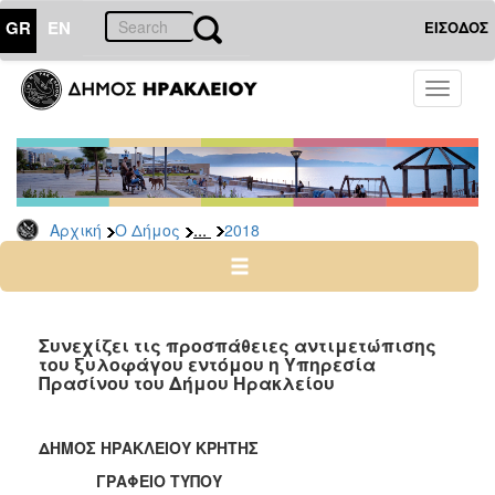
GR
EN
ΕΙΣΟΔΟΣ
Ο
Toggle
ΔΗΜΟΣ
navigati
Δελτία
Τύπου
Αρχείο
...
Αρχική
Ο Δήμος
2018
2026
2025
2024
2023
Συνεχίζει τις προσπάθειες αντιμετώπισης
του ξυλοφάγου εντόμου η Υπηρεσία
2022
Πρασίνου του Δήμου Ηρακλείου
2021
2020
ΔΗΜΟΣ ΗΡΑΚΛΕΙΟΥ ΚΡΗΤΗΣ
2019
ΓΡΑΦΕΙΟ ΤΥΠΟΥ