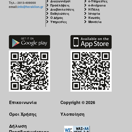
Διαγωνισμοί
e-Υπηρεσίες
Τηλ.: 2813-409000
Προσλήψεις
e-Αιτήματα
email:
info@heraklion.gr
Διαβουλεύσεις
Η Πόλη
Εκδηλώσεις
Ιστορία
Ο Δήμος
Κνωσός
Υπηρεσίες
Μουσεία
Επικοινωνία
Copyright © 2026
Όροι Χρήσης
Υλοποίηση
Δήλωση
Προσβασιμότητας