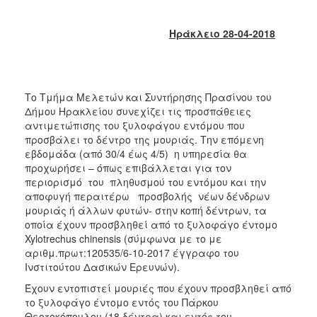
2018
2017
Ηράκλειο 28-04-2018
2016
2015
2013
Το Τμήμα Μελετών και Συντήρησης Πρασίνου του
2012
Δήμου Ηρακλείου συνεχίζει τις προσπάθειες
αντιμετώπισης του ξυλοφάγου εντόμου που
2011
προσβάλει το δέντρο της μουριάς. Την επόμενη
2010
εβδομάδα (από 30/4 έως 4/5) η υπηρεσία θα
προχωρήσει – όπως επιβάλλεται για τον
2006
περιορισμό του πληθυσμού του εντόμου και την
αποφυγή περαιτέρω προσβολής νέων δένδρων
μουριάς ή άλλων φυτών- στην κοπή δέντρων, τα
οποία έχουν προσβληθεί από το ξυλοφάγο έντομο
Xylotrechus chinensis (σύμφωνα με το με
Ο
ΤΟΠΟΣ
αριθμ.πρωτ:120535/6-10-2017 έγγραφο του
ΜΑΣ
Ινστιτούτου Δασικών Ερευνών).
Έχουν εντοπιστεί μουριές που έχουν προσβληθεί από
ΠΟΛΙΤΙΣΜΟΣ
το ξυλοφάγο έντομο εντός του Πάρκου
Θεοτοκόπουλου (18 δέντρα) και εντός του