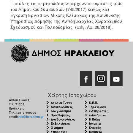
Για όλες τις περιπτώσεις υπάρχουν αποφάσεις τόσο
του Δημοτικού Συμβουλίου (745/2017) καθώς και
Έγκριση Εργασιών Μικρής Κλίμακας της Διεύθυνσης
Υπηρεσίας Δόμησης της Αντιδημαρχίας Χωροταξικού
Σχεδιασμού και Πολεοδομίας (αύξ. Αρ. 28/2018).
Χάρτης Ιστοχώρου
Αγίου Τίτου 1,
Δελτία Τύπου
Κ.Ε.Π.
Τ.Κ. 71202,
Ανακοινώσεις
Τηλέφωνα
Ηράκλειο
Διαγωνισμοί
e-Υπηρεσίες
Τηλ.: 2813-409000
Προσλήψεις
e-Αιτήματα
email:
info@heraklion.gr
Διαβουλεύσεις
Η Πόλη
Εκδηλώσεις
Ιστορία
Ο Δήμος
Κνωσός
Υπηρεσίες
Μουσεία