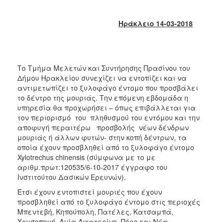
2018
2017
Ηράκλειο 14-03-2018
2016
2015
2013
Το Τμήμα Μελετών και Συντήρησης Πρασίνου του
2012
Δήμου Ηρακλείου συνεχίζει να εντοπίζει και να
αντιμετωπίζει το ξυλοφάγο έντομο που προσβάλει
2011
το δέντρο της μουριάς. Την επόμενη εβδομάδα η
2010
υπηρεσία θα προχωρήσει – όπως επιβάλλεται για
τον περιορισμό του πληθυσμού του εντόμου και την
2006
αποφυγή περαιτέρω προσβολής νέων δένδρων
μουριάς ή άλλων φυτών- στην κοπή δέντρων, τα
οποία έχουν προσβληθεί από το ξυλοφάγο έντομο
Xylotrechus chinensis (σύμφωνα με το με
αριθμ.πρωτ:120535/6-10-2017 έγγραφο του
Ο
ΤΟΠΟΣ
Ινστιτούτου Δασικών Ερευνών).
ΜΑΣ
Έτσι έχουν εντοπιστεί μουριές που έχουν
προσβληθεί από το ξυλοφάγο έντομο στις περιοχές
ΠΟΛΙΤΙΣΜΟΣ
Μπεντεβή, Κηπούπολη, Πατέλες, Κατσαμπά,
Χρυσοπηγή, Αγία Αικατερίνη, Πόρο και Νέα