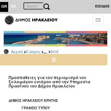
GR
EN
ΕΙΣΟΔΟΣ
Ο
Toggle
ΔΗΜΟΣ
navigati
Δελτία
Τύπου
Αρχείο
...
Αρχική
Ο Δήμος
2018
2026
2025
2024
2023
Προσπάθειες για τον περιορισμό του
ξυλοφάγου εντόμου από την Υπηρεσία
2022
Πρασίνου του Δήμου Ηρακλείου
2021
2020
ΔΗΜΟΣ ΗΡΑΚΛΕΙΟΥ ΚΡΗΤΗΣ
2019
ΓΡΑΦΕΙΟ ΤΥΠΟΥ