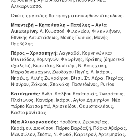
ΑΝΘΕΚΤΙΚΗ
Αλικαρνασσό.
ΠΟΛΗ
Οπότε εργασίες θα πραγματοποιηθούν στις οδούς:
Μπεντεβή – Κηπούπολη – Πατέλες – Αγία
Αικατερίνη:
Λ. Κνωσσού, Φιλολάου, Φιλελλήνων,
Εθνικής Αντιστάσεως, Μονής Γωνιάς, Μονής
Πρεβέλης
Πόρος – Χρυσοπηγή:
Λαγκαδά, Κομνηνών και
Μιλτιάδου, Κομνηνών, Φλωρίνης, Κράπης (δημοτικό
σχολείο), Κοριτσάς, Κονίτσης, Ν. Κατεχάκη,
Μαραθονομάχων, Ζωοδόχου Πηγής, Λ. Ικάρου,
Νηρέως, Λιλής Ζωγράφου, Βίτσι, Στ. Λέρα, Πιερίας,
Νισύρου, Ζάκρου, Σπανάκη, Ποσειδώνος, Ρυτίου
Κατσαμπάς:
Ανδρ. Κάλβου Καστοριάς, Σωκράτους,
Πλάτωνος, Κανάρη, Ικάρου, Αγίου Δημητρίου, Νέο
πάρκο Κατσαμπά, Αριστείδου, Θεμιστοκλέους,
Κασταμονίτσας
Νέα Αλικαρνασσός:
Ηροδότου, Ζεφυρείας,
Κεράμου, Διονύσου, Πάρκο Βαρδαξή, Πάρκο Αβάρας,
Μαυσώλου, Σκόπα, Ν. Φωκά, Καρτερού, Αρτεμησίας.