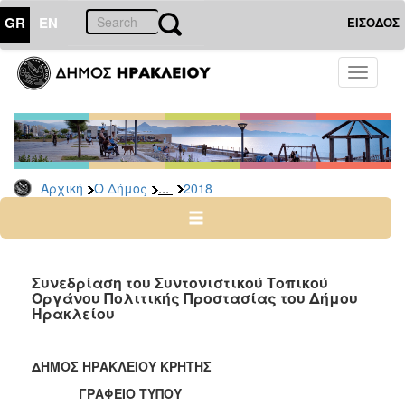
GR
EN
ΕΙΣΟΔΟΣ
Ο
Toggle
ΔΗΜΟΣ
navigati
Δελτία
Τύπου
Αρχείο
...
Αρχική
Ο Δήμος
2018
2026
2025
2024
2023
Συνεδρίαση του Συντονιστικού Τοπικού
Οργάνου Πολιτικής Προστασίας του Δήμου
2022
Ηρακλείου
2021
2020
ΔΗΜΟΣ ΗΡΑΚΛΕΙΟΥ ΚΡΗΤΗΣ
2019
ΓΡΑΦΕΙΟ ΤΥΠΟΥ