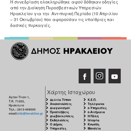
Η συνεδρίαση ολοκληρώθηκε αφού δόθηκαν οδηγίες
από την Διοίκηση Πυροσβεστικών Υπηρεσιών
Ηρακλείου για την Αντιπυρική Περίοδο (10 Απριλίου
– 31 Οκτωβρίου) που αφορούσαν τις υπαίθριες και
δασικές πυρκαγιές.
Χάρτης Ιστοχώρου
Αγίου Τίτου 1,
Δελτία Τύπου
Κ.Ε.Π.
Τ.Κ. 71202,
Ανακοινώσεις
Τηλέφωνα
Ηράκλειο
Διαγωνισμοί
e-Υπηρεσίες
Τηλ.: 2813-409000
Προσλήψεις
e-Αιτήματα
email:
info@heraklion.gr
Διαβουλεύσεις
Η Πόλη
Εκδηλώσεις
Ιστορία
Ο Δήμος
Κνωσός
Υπηρεσίες
Μουσεία