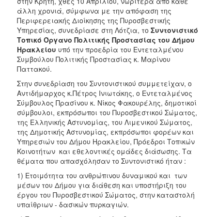
στην Κρήτη, χθες 10 Απριλίου, νωρίτερα από κάθε
ΑΝΘΕΚΤΙΚΗ
άλλη χρονιά, σύμφωνα με την απόφαση της
ΠΟΛΗ
Περιφερειακής Διοίκησης της Πυροσβεστικής
Υπηρεσίας, συνεδρίασε στη Λότζια, το
Συντονιστικό
Τοπικό Όργανο Πολιτικής Προστασίας του Δήμου
Ηρακλείου
υπό την προεδρία του Εντεταλμένου
Συμβούλου Πολιτικής Προστασίας κ. Μαρίνου
Παττακού.
Στην συνεδρίαση του Συντονιστικού συμμετείχαν, ο
Αντιδήμαρχος κ.Πέτρος Ινιωτάκης, ο Εντεταλμένος
Σύμβουλος Πρασίνου κ. Νίκος Φακουρέλης, δημοτικοί
σύμβουλοι, εκπρόσωποι του Πυροσβεστικού Σώματος,
της Ελληνικής Αστυνομίας, του Λιμενικού Σώματος,
της Δημοτικής Αστυνομίας, εκπρόσωποι φορέων και
Υπηρεσιών του Δήμου Ηρακλείου, Πρόεδροι Τοπικών
Κοινοτήτων και εθελοντικές ομάδες διάσωσης. Τα
θέματα που απασχόλησαν το Συντονιστικό ήταν :
1) Ετοιμότητα του ανθρώπινου δυναμικού και των
μέσων του Δήμου για διάθεση και υποστήριξη του
έργου του Πυροσβεστικού Σώματος, στην καταστολή
υπαίθριων - δασικών πυρκαγιών.