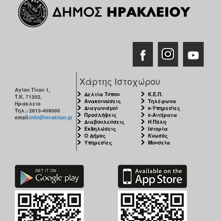
Χάρτης Ιστοχώρου
Αγίου Τίτου 1,
Δελτία Τύπου
Κ.Ε.Π.
Τ.Κ. 71202,
Ανακοινώσεις
Τηλέφωνα
Ηράκλειο
Διαγωνισμοί
e-Υπηρεσίες
Τηλ.: 2813-409000
Προσλήψεις
e-Αιτήματα
email:
info@heraklion.gr
Διαβουλεύσεις
Η Πόλη
Εκδηλώσεις
Ιστορία
Ο Δήμος
Κνωσός
Υπηρεσίες
Μουσεία