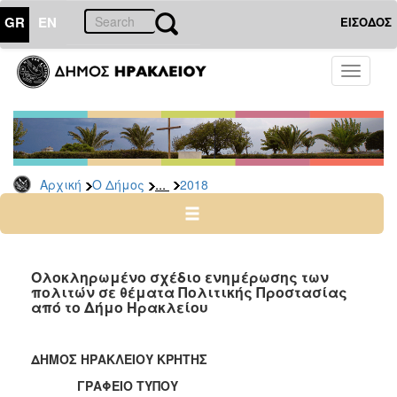
GR
EN
ΕΙΣΟΔΟΣ
Ο
Toggle
ΔΗΜΟΣ
navigati
Δελτία
Τύπου
Αρχείο
...
Αρχική
Ο Δήμος
2018
2026
2025
2024
2023
Ολοκληρωμένο σχέδιο ενημέρωσης των
πολιτών σε θέματα Πολιτικής Προστασίας
2022
από το Δήμο Ηρακλείου
2021
2020
ΔΗΜΟΣ ΗΡΑΚΛΕΙΟΥ ΚΡΗΤΗΣ
2019
ΓΡΑΦΕΙΟ ΤΥΠΟΥ