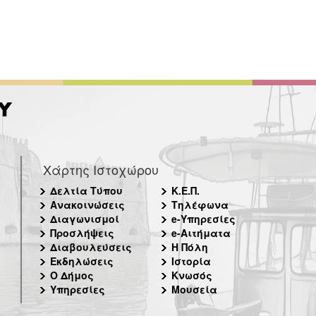
Χάρτης Ιστοχώρου
Δελτία Τύπου
Κ.Ε.Π.
Ανακοινώσεις
Τηλέφωνα
Διαγωνισμοί
e-Υπηρεσίες
Προσλήψεις
e-Αιτήματα
Διαβουλεύσεις
Η Πόλη
Εκδηλώσεις
Ιστορία
Ο Δήμος
Κνωσός
Υπηρεσίες
Μουσεία