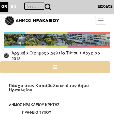
GR
EN
ΕΙΣΟΔΟΣ
Ο
Toggle
ΔΗΜΟΣ
navigati
Δελτία
Τύπου
Αρχείο
Αρχική
Ο Δήμος
Δελτία Τύπου
Αρχείο
2026
2018
2025
2024
2023
2022
Πάσχα στον Καράβολα από τον Δήμο
Ηρακλείου
2021
2020
ΔΗΜΟΣ ΗΡΑΚΛΕΙΟΥ ΚΡΗΤΗΣ
2019
ΓΡΑΦΕΙΟ ΤΥΠΟΥ