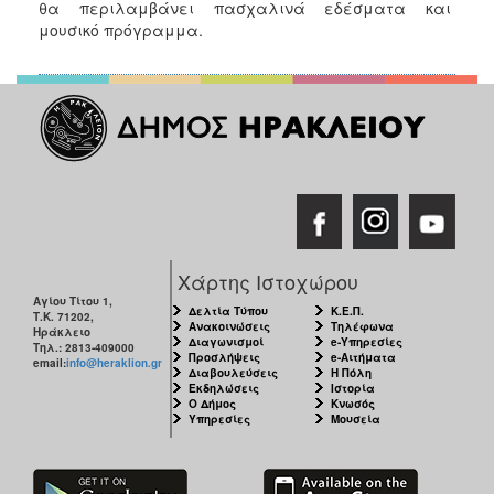
θα περιλαμβάνει πασχαλινά εδέσματα και
ΑΝΘΕΚΤΙΚΗ
ΠΟΛΗ
μουσικό πρόγραμμα.
Χάρτης Ιστοχώρου
Αγίου Τίτου 1,
Δελτία Τύπου
Κ.Ε.Π.
Τ.Κ. 71202,
Ανακοινώσεις
Τηλέφωνα
Ηράκλειο
Διαγωνισμοί
e-Υπηρεσίες
Τηλ.: 2813-409000
Προσλήψεις
e-Αιτήματα
email:
info@heraklion.gr
Διαβουλεύσεις
Η Πόλη
Εκδηλώσεις
Ιστορία
Ο Δήμος
Κνωσός
Υπηρεσίες
Μουσεία