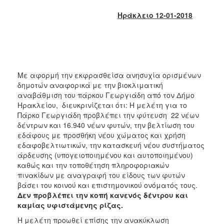
2018
Ηράκλειο 12-01-2018
2017
2016
2015
2013
Με αφορμή την εκφρασθείσα ανησυχία ορισμένων
2012
δημοτών αναφορικά με την βιοκλιματική
2011
αναβάθμιση του πάρκου Γεωργιάδη από τον Δήμο
Ηρακλείου, διευκρινίζεται ότι: Η μελέτη για το
2010
Πάρκο Γεωργιάδη προβλέπει την φύτευση 22 νέων
2006
δέντρων και 16.940 νέων φυτών, την βελτίωση του
εδάφους με προσθήκη νέου χώματος και χρήση
εδαφοβελτιωτικών, την κατασκευή νέου συστήματος
άρδευσης (υπογειοποιημένου και αυτοποιημένου)
καθώς και την τοποθέτηση πληροφοριακών
Ο
πινακίδων με αναγραφή του είδους των φυτών
ΤΟΠΟΣ
βάσει του κοινού και επιστημονικού ονόματός τους.
ΜΑΣ
Δεν προβλέπει την κοπή κανενός δέντρου και
καμίας υφιστάμενης ρίζας.
ΠΟΛΙΤΙΣΜΟΣ
Η μελέτη προωθεί επίσης την ανακύκλωση