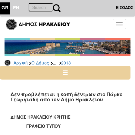
GR
EN
ΕΙΣΟΔΟΣ
Ο
Toggle
ΔΗΜΟΣ
navigati
Δελτία
Τύπου
Αρχείο
...
Αρχική
Ο Δήμος
2018
2026
2025
2024
2023
Δεν προβλέπεται η κοπή δέντρων στο Πάρκο
Γεωργιάδη από τον Δήμο Ηρακλείου
2022
2021
ΔΗΜΟΣ ΗΡΑΚΛΕΙΟΥ ΚΡΗΤΗΣ
2020
ΓΡΑΦΕΙΟ ΤΥΠΟΥ
2019