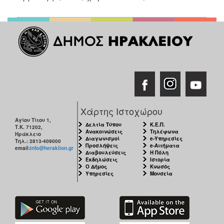
Χάρτης Ιστοχώρου
Αγίου Τίτου 1,
Δελτία Τύπου
Κ.Ε.Π.
Τ.Κ. 71202,
Ανακοινώσεις
Τηλέφωνα
Ηράκλειο
Διαγωνισμοί
e-Υπηρεσίες
Τηλ.: 2813-409000
Προσλήψεις
e-Αιτήματα
email:
info@heraklion.gr
Διαβουλεύσεις
Η Πόλη
Εκδηλώσεις
Ιστορία
Ο Δήμος
Κνωσός
Υπηρεσίες
Μουσεία