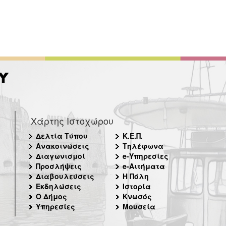
Χάρτης Ιστοχώρου
Δελτία Τύπου
Κ.Ε.Π.
Ανακοινώσεις
Τηλέφωνα
Διαγωνισμοί
e-Υπηρεσίες
Προσλήψεις
e-Αιτήματα
Διαβουλεύσεις
Η Πόλη
Εκδηλώσεις
Ιστορία
Ο Δήμος
Κνωσός
Υπηρεσίες
Μουσεία