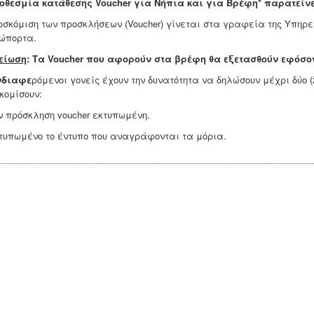
οθεσμία κατάθεσης Voucher
για Nήπια και για Βρέφη*
παρατείνε
οσκόμιση των προσκλήσεων (Voucher) γίνεται στα γραφεία της Υπηρε
ώπορτα.
είωση
:
Τα Voucher που αφορούν στα βρέφη θα εξετασθούν εφόσον
νδιαφε
ρόμενοι γονείς έχουν την δυνατότητα να δηλώσουν μέχρι δύο 
κομίσουν:
ην πρόσκληση voucher εκτυπωμένη.
κτυπωμένο το έντυπο που αναγράφονται τα μόρια.