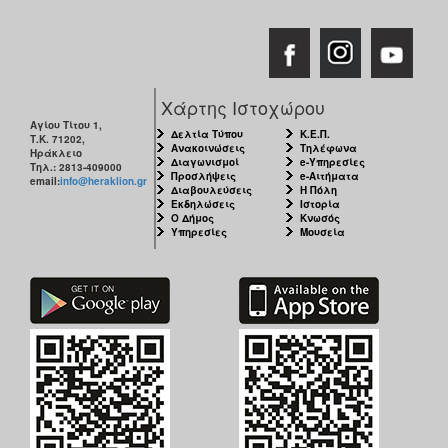
ΑΝΘΕΚΤΙΚΗ
ΠΟΛΗ
Χάρτης Ιστοχώρου
Αγίου Τίτου 1,
Δελτία Τύπου
Κ.Ε.Π.
Τ.Κ. 71202,
Ανακοινώσεις
Τηλέφωνα
Ηράκλειο
Διαγωνισμοί
e-Υπηρεσίες
Τηλ.: 2813-409000
Προσλήψεις
e-Αιτήματα
email:
info@heraklion.gr
Διαβουλεύσεις
Η Πόλη
Εκδηλώσεις
Ιστορία
Ο Δήμος
Κνωσός
Υπηρεσίες
Μουσεία