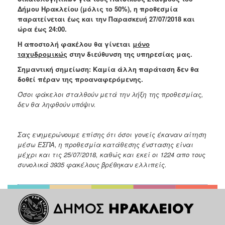
2018
Δήμου Ηρακλείου (μόλις το 50%), η προθεσμία
2017
παρατείνεται έως και την Παρασκευή 27/07/2018 και
ώρα έως 24:00.
2016
Η αποστολή φακέλου θα γίνεται
μόνο
2015
ταχυδρομικώς
στην διεύθυνση της υπηρεσίας μας.
2013
Σημαντική σημείωση: Καμία άλλη παράταση δεν θα
2012
δοθεί πέραν της προαναφερόμενης.
2011
Όσοι φάκελοι σταλθούν μετά την λήξη της προθεσμίας,
δεν θα ληφθούν υπόψιν.
2010
2006
Σας ενημερώνουμε επίσης ότι όσοι γονείς έκαναν αίτηση
μέσω ΕΣΠΑ, η προθεσμία κατάθεσης ένστασης είναι
μέχρι και τις 25/07/2018, καθώς και εκεί οι 1224 απο τους
συνολικά 3935 φακέλους βρέθηκαν ελλιπείς.
Ο
ΤΟΠΟΣ
ΜΑΣ
ΠΟΛΙΤΙΣΜΟΣ