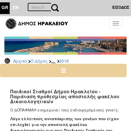
GR
EN
ΕΙΣΟΔΟΣ
Ο
Toggle
ΔΗΜΟΣ
navigati
Δελτία
Τύπου
Αρχείο
...
Αρχική
Ο Δήμος
2018
2026
2025
2024
2023
Παιδικοί Σταθμοί Δήμου Ηρακλείου -
Παράταση προθεσμίας αποστολής φακέλου
2022
Δικαιολογητικών
2021
Ο ΔΟΠΑΦΜΑΗ ενημερώνει τους ενδιαφερόμενους γονείς:
2020
Λόγο ελλειπούς ανταπόκρισης των γονέων που είχαν
2019
επιλεχθεί για την αποστολή φακέλου
δικαιολογητικών για τους Παιδικούς Σταθμούς του