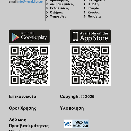
email:
info@heraklion.gr
Διαβουλεύσεις
Η Πόλη
Εκδηλώσεις
Ιστορία
Ο Δήμος
Κνωσός
Υπηρεσίες
Μουσεία
Επικοινωνία
Copyright © 2026
Όροι Χρήσης
Υλοποίηση
Δήλωση
Προσβασιμότητας