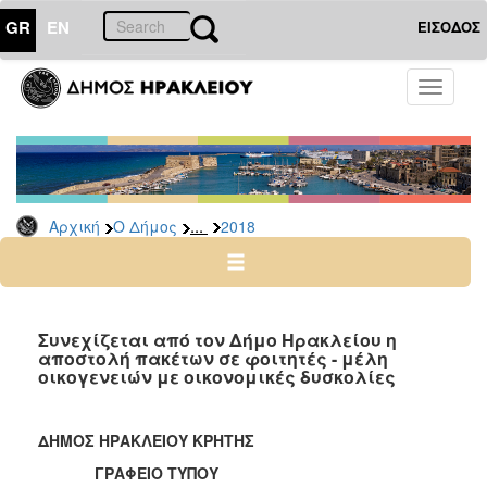
GR
EN
ΕΙΣΟΔΟΣ
Ο
Toggle
ΔΗΜΟΣ
navigati
Δελτία
Τύπου
Αρχείο
...
Αρχική
Ο Δήμος
2018
2026
2025
2024
2023
Συνεχίζεται από τον Δήμο Ηρακλείου η
αποστολή πακέτων σε φοιτητές - μέλη
2022
οικογενειών με οικονομικές δυσκολίες
2021
2020
ΔΗΜΟΣ ΗΡΑΚΛΕΙΟΥ ΚΡΗΤΗΣ
2019
ΓΡΑΦΕΙΟ ΤΥΠΟΥ