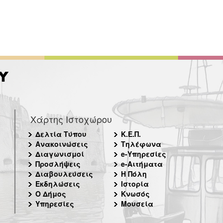
Χάρτης Ιστοχώρου
Δελτία Τύπου
Κ.Ε.Π.
Ανακοινώσεις
Τηλέφωνα
Διαγωνισμοί
e-Υπηρεσίες
Προσλήψεις
e-Αιτήματα
Διαβουλεύσεις
Η Πόλη
Εκδηλώσεις
Ιστορία
Ο Δήμος
Κνωσός
Υπηρεσίες
Μουσεία