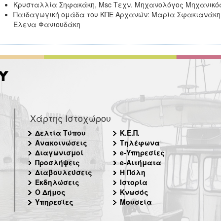
Κρυσταλλία Σηφακάκη, Msc Τεχν. Μηχανολόγος Μηχανικό
Παιδαγωγική ομάδα του ΚΠΕ Αρχανών: Μαρία Σφακιανάκη,
Έλενα Φανιουδάκη
Χάρτης Ιστοχώρου
Δελτία Τύπου
Κ.Ε.Π.
Ανακοινώσεις
Τηλέφωνα
Διαγωνισμοί
e-Υπηρεσίες
Προσλήψεις
e-Αιτήματα
Διαβουλεύσεις
Η Πόλη
Εκδηλώσεις
Ιστορία
Ο Δήμος
Κνωσός
Υπηρεσίες
Μουσεία