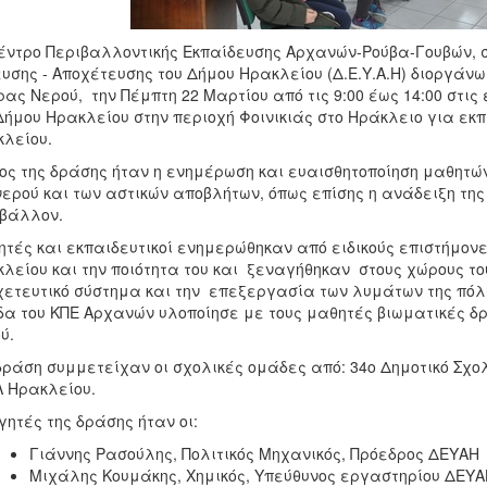
έντρο Περιβαλλοντικής Εκπαίδευσης Αρχανών-Ρούβα-Γουβών, σ
υσης - Αποχέτευσης του Δήμου Ηρακλείου (Δ.Ε.Υ.Α.Η) διοργάν
ρας Νερού,
την Πέμπτη 22 Μαρτίου από τις 9:00 έως 14:00 στι
Δήμου Ηρακλείου στην περιοχή Φοινικιάς στο Ηράκλειο
για εκπ
λείου.
ος της δράσης ήταν η ενημέρωση και ευαισθητοποίηση μαθητών
νερού και των αστικών αποβλήτων, όπως επίσης η ανάδειξη της
βάλλον.
τές και εκπαιδευτικοί ενημερώθηκαν από ειδικούς επιστήμονε
λείου και την ποιότητα του και ξεναγήθηκαν στους χώρους το
ετευτικό σύστημα και την επεξεργασία των λυμάτων της πόλη
α του ΚΠΕ Αρχανών υλοποίησε με τους μαθητές βιωματικές δρα
ύ.
δράση συμμετείχαν οι σχολικές ομάδες από: 34ο Δημοτικό Σχολ
 Ηρακλείου.
γητές της δράσης ήταν οι:
Γιάννης Ρασούλης, Πολιτικός Μηχανικός, Πρόεδρος ΔΕΥΑΗ
Μιχάλης Κουμάκης, Χημικός, Υπεύθυνος εργαστηρίου ΔΕΥΑ