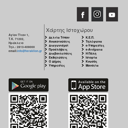
Χάρτης Ιστοχώρου
Αγίου Τίτου 1,
Δελτία Τύπου
Κ.Ε.Π.
Τ.Κ. 71202,
Ανακοινώσεις
Τηλέφωνα
Ηράκλειο
Διαγωνισμοί
e-Υπηρεσίες
Τηλ.: 2813-409000
Προσλήψεις
e-Αιτήματα
email:
info@heraklion.gr
Διαβουλεύσεις
Η Πόλη
Εκδηλώσεις
Ιστορία
Ο Δήμος
Κνωσός
Υπηρεσίες
Μουσεία