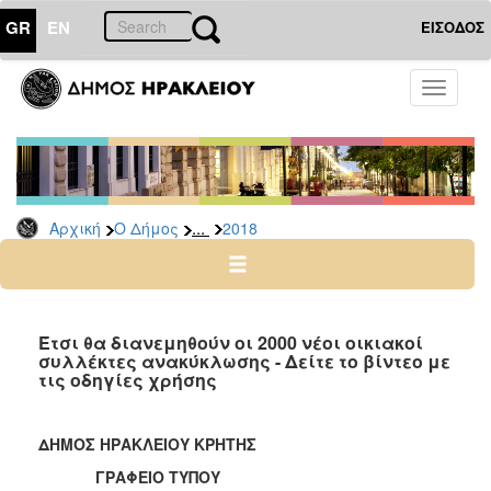
GR
EN
ΕΙΣΟΔΟΣ
Ο
Toggle
ΔΗΜΟΣ
navigati
Δελτία
Τύπου
Αρχείο
...
Αρχική
Ο Δήμος
2018
2026
2025
2024
2023
Έτσι θα διανεμηθούν οι 2000 νέοι οικιακοί
συλλέκτες ανακύκλωσης - Δείτε το βίντεο με
2022
τις οδηγίες χρήσης
2021
2020
ΔΗΜΟΣ ΗΡΑΚΛΕΙΟΥ ΚΡΗΤΗΣ
2019
ΓΡΑΦΕΙΟ ΤΥΠΟΥ