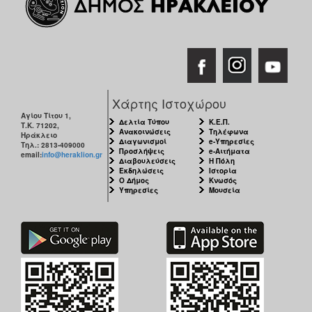
Χάρτης Ιστοχώρου
Αγίου Τίτου 1,
Δελτία Τύπου
Κ.Ε.Π.
Τ.Κ. 71202,
Ανακοινώσεις
Τηλέφωνα
Ηράκλειο
Διαγωνισμοί
e-Υπηρεσίες
Τηλ.: 2813-409000
Προσλήψεις
e-Αιτήματα
email:
info@heraklion.gr
Διαβουλεύσεις
Η Πόλη
Εκδηλώσεις
Ιστορία
Ο Δήμος
Κνωσός
Υπηρεσίες
Μουσεία