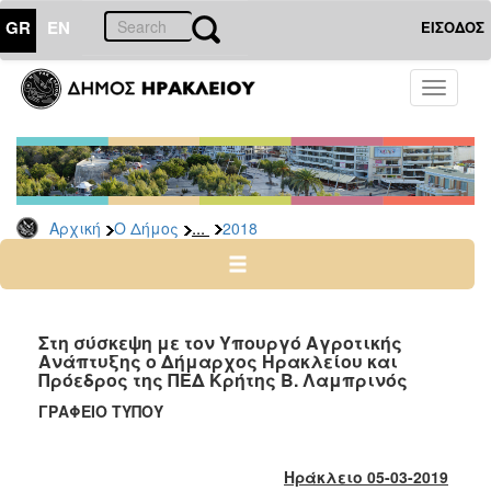
GR
EN
ΕΙΣΟΔΟΣ
Ο
Toggle
ΔΗΜΟΣ
navigati
Δελτία
Τύπου
Αρχείο
...
Αρχική
Ο Δήμος
2018
2026
2025
2024
2023
Στη σύσκεψη με τον Υπουργό Αγροτικής
Ανάπτυξης ο Δήμαρχος Ηρακλείου και
2022
Πρόεδρος της ΠΕΔ Κρήτης Β. Λαμπρινός
2021
ΓΡΑΦΕΙΟ ΤΥΠΟΥ
2020
2019
Ηράκλειο 05-03-2019