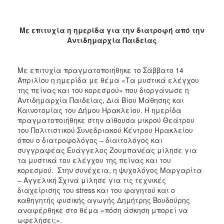
2018
2017
Με επιτυχία η ημερίδα για την διατροφή από την
2016
Αντιδημαρχία Παιδείας
2015
2013
Με επιτυχία πραγματοποιήθηκε το Σάββατο 14
2012
Απριλίου η ημερίδα με θέμα «Τα μυστικά ελέγχου
της πείνας και του κορεσμού» που διοργάνωσε η
2011
Αντιδημαρχία Παιδείας, Διά Βίου Μάθησης και
2010
Καινοτομίας του Δήμου Ηρακλείου. Η ημερίδα
πραγματοποιήθηκε στην αίθουσα μικρού Θεάτρου
2006
του Πολιτιστικού Συνεδριακού Κέντρου Ηρακλείου
όπου ο διατροφολόγος – διαιτολόγος και
συγγραφέας Ευάγγελος Ζουμπανέας μίλησε για
τα μυστικά του ελέγχου της πείνας και του
κορεσμού. Στην συνέχεια, η ψυχολόγος Μαργαρίτα
Ο
ΤΟΠΟΣ
– Αγγελική Σχινά μίλησε για τις τεχνικές
ΜΑΣ
διαχείρισης του stress και του φαγητού και ο
καθηγητής φυσικής αγωγής Δημήτρης Βουδούρης
ΠΟΛΙΤΙΣΜΟΣ
αναφέρθηκε στο θέμα «πόση άσκηση μπορεί να
ωφελήσει;».