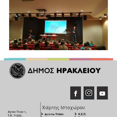
Χάρτης Ιστοχώρου
Αγίου Τίτου 1,
Δελτία Τύπου
Κ.Ε.Π.
Τ.Κ. 71202,