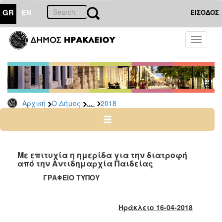
GR
EN
ΕΙΣΟΔΟΣ
Ο
Toggle
ΔΗΜΟΣ
navigati
Δελτία
Τύπου
Αρχείο
...
Αρχική
Ο Δήμος
2018
2026
2025
2024
2023
Με επιτυχία η ημερίδα για την διατροφή
από την Αντιδημαρχία Παιδείας
2022
ΓΡΑΦΕΙΟ ΤΥΠΟΥ
2021
2020
Ηράκλειο 16-04-2018
2019