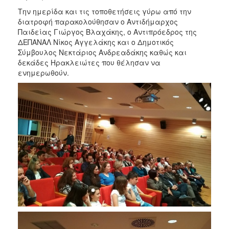
ΑΝΘΕΚΤΙΚΗ
Την ημερίδα και τις τοποθετήσεις γύρω από την
ΠΟΛΗ
διατροφή παρακολούθησαν ο Αντιδήμαρχος
Παιδείας Γιώργος Βλαχάκης, ο Αντιπρόεδρος της
ΔΕΠΑΝΑΛ Νίκος Αγγελάκης και ο Δημοτικός
Σύμβουλος Νεκτάριος Ανδρεαδάκης καθώς και
δεκάδες Ηρακλειώτες που θέλησαν να
ενημερωθούν.