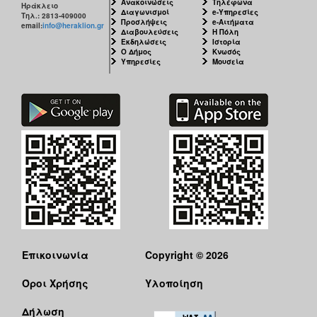
Ανακοινώσεις
Τηλέφωνα
Ηράκλειο
Διαγωνισμοί
e-Υπηρεσίες
Τηλ.: 2813-409000
Προσλήψεις
e-Αιτήματα
email:
info@heraklion.gr
Διαβουλεύσεις
Η Πόλη
Εκδηλώσεις
Ιστορία
Ο Δήμος
Κνωσός
Υπηρεσίες
Μουσεία
Επικοινωνία
Copyright © 2026
Όροι Χρήσης
Υλοποίηση
Δήλωση