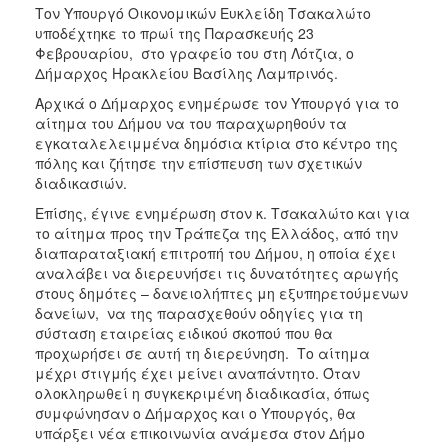
ΑΝΘΕΚΤΙΚΗ
Τον Υπουργό Οικονομικών Ευκλείδη Τσακαλώτο
ΠΟΛΗ
υποδέχτηκε το πρωί της Παρασκευής 23
Φεβρουαρίου, στο γραφείο του στη Λότζια, ο
Δήμαρχος Ηρακλείου Βασίλης Λαμπρινός.
Αρχικά ο Δήμαρχος ενημέρωσε τον Υπουργό για το
αίτημα του Δήμου να του παραχωρηθούν τα
εγκαταλελειμμένα δημόσια κτίρια στο κέντρο της
πόλης και ζήτησε την επίσπευση των σχετικών
διαδικασιών.
Επίσης, έγινε ενημέρωση στον κ. Τσακαλώτο και για
το αίτημα προς την Τράπεζα της Ελλάδος, από την
διαπαραταξιακή επιτροπή του Δήμου, η οποία έχει
αναλάβει να διερευνήσει τις δυνατότητες αρωγής
στους δημότες – δανειολήπτες μη εξυπηρετούμενων
δανείων, να της παρασχεθούν οδηγίες για τη
σύσταση εταιρείας ειδικού σκοπού που θα
προχωρήσει σε αυτή τη διερεύνηση. Το αίτημα
μέχρι στιγμής έχει μείνει αναπάντητο. Όταν
ολοκληρωθεί η συγκεκριμένη διαδικασία, όπως
συμφώνησαν ο Δήμαρχος και ο Υπουργός, θα
υπάρξει νέα επικοινωνία ανάμεσα στον Δήμο