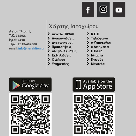
Χάρτης Ιστοχώρου
Αγίου Τίτου 1,
Δελτία Τύπου
Κ.Ε.Π.
Τ.Κ. 71202,
Ανακοινώσεις
Τηλέφωνα
Ηράκλειο
Διαγωνισμοί
e-Υπηρεσίες
Τηλ.: 2813-409000
Προσλήψεις
e-Αιτήματα
email:
info@heraklion.gr
Διαβουλεύσεις
Η Πόλη
Εκδηλώσεις
Ιστορία
Ο Δήμος
Κνωσός
Υπηρεσίες
Μουσεία