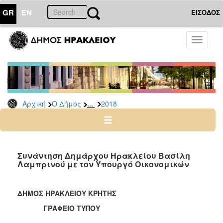
GR
EN
ΕΙΣΟΔΟΣ
Ο
Toggle
ΔΗΜΟΣ
navigati
Δελτία
Τύπου
Αρχείο
...
Αρχική
Ο Δήμος
2018
2026
2025
2024
2023
Συνάντηση Δημάρχου Ηρακλείου Βασίλη
Λαμπρινού με τον Υπουργό Οικονομικών
2022
2021
ΔΗΜΟΣ ΗΡΑΚΛΕΙΟΥ ΚΡΗΤΗΣ
2020
ΓΡΑΦΕΙΟ ΤΥΠΟΥ
2019