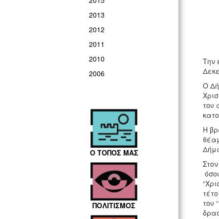
2015
2013
2012
2011
2010
Την 
Δεκε
2006
Ο Δή
Χρισ
του 
κατο
Η βρ
θέαμ
Δήμα
Ο ΤΟΠΟΣ ΜΑΣ
Στον
όσου
“Χρι
τέτο
του 
ΠΟΛΙΤΙΣΜΟΣ
δρασ