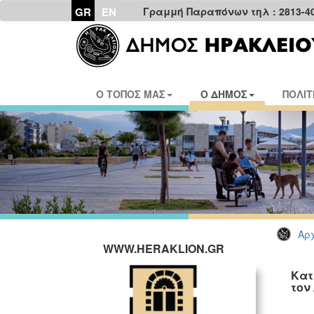
GR
EN
Γραμμή Παραπόνων τηλ : 2813-4
Ο ΤΟΠΟΣ ΜΑΣ
Ο ΔΗΜΟΣ
ΠΟΛΙΤ
Αρχ
WWW.HERAKLION.GR
Κατ
τον