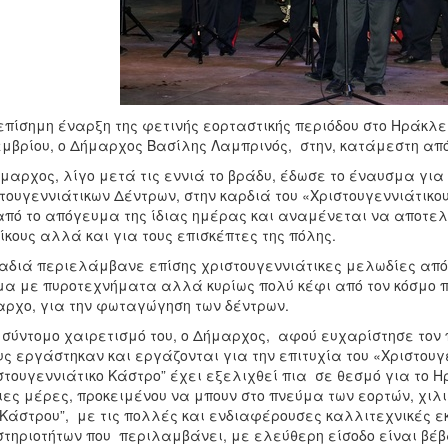
επίσημη έναρξη της φετινής εορταστικής περιόδου στο Ηράκλει
μβρίου, ο Δήμαρχος Βασίλης Λαμπρινός, στην, κατάμεστη απ
μαρχος, λίγο μετά τις εννιά το βράδυ, έδωσε το έναυσμα γ
τουγεννιάτικων Δέντρων, στην καρδιά του «Χριστουγεννιάτικου 
από το απόγευμα της ίδιας ημέρας και αναμένεται να αποτελ
ίκους αλλά και για τους επισκέπτες της πόλης.
αδιά περιελάμβανε επίσης χριστουγεννιάτικες μελωδίες από 
α με πυροτεχνήματα αλλά κυρίως πολύ κέφι από τον κόσμο π
ρχο, για την φωταγώγηση των δέντρων.
 σύντομο χαιρετισμό του, ο Δήμαρχος, αφού ευχαρίστησε τον π
ς εργάστηκαν και εργάζονται για την επιτυχία του «Χριστουγε
στουγεννιάτικο Κάστρο” έχει εξελιχθεί πια σε θεσμό για το Η
ιες μέρες, προκειμένου να μπουν στο πνεύμα των εορτών, χι
“Κάστρου”, με τις πολλές και ενδιαφέρουσες καλλιτεχνικές 
τηριοτήτων που περιλαμβάνει, με ελεύθερη είσοδο είναι βέβαι