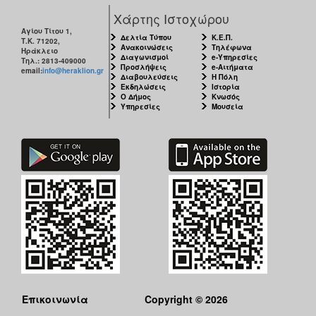
ΑΝΘΕΚΤΙΚΗ
Χάρτης Ιστοχώρου
ΠΟΛΗ
Αγίου Τίτου 1,
Δελτία Τύπου
Κ.Ε.Π.
Τ.Κ. 71202,
Ανακοινώσεις
Τηλέφωνα
Ηράκλειο
Διαγωνισμοί
e-Υπηρεσίες
Τηλ.: 2813-409000
Προσλήψεις
e-Αιτήματα
email:
info@heraklion.gr
Διαβουλεύσεις
Η Πόλη
Εκδηλώσεις
Ιστορία
Ο Δήμος
Κνωσός
Υπηρεσίες
Μουσεία
Επικοινωνία
Copyright © 2026