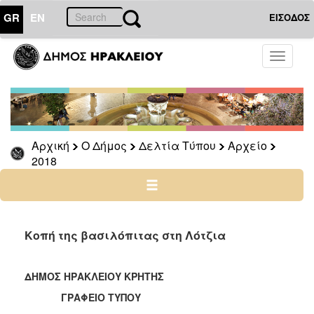
GR
EN
ΕΙΣΟΔΟΣ
Ο
Toggle
ΔΗΜΟΣ
navigati
Δελτία
Τύπου
Αρχείο
Αρχική
Ο Δήμος
Δελτία Τύπου
Αρχείο
2026
2018
2025
2024
2023
2022
Κοπή της βασιλόπιτας στη Λότζια
2021
2020
ΔΗΜΟΣ ΗΡΑΚΛΕΙΟΥ ΚΡΗΤΗΣ
2019
ΓΡΑΦΕΙΟ ΤΥΠΟΥ