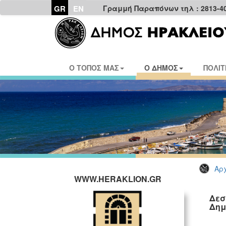
GR
EN
Γραμμή Παραπόνων τηλ : 2813-4
Ο ΤΟΠΟΣ ΜΑΣ
Ο ΔΗΜΟΣ
ΠΟΛΙΤ
Αρχ
WWW.HERAKLION.GR
Δεσ
Δημ