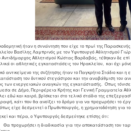
κοδομητική ήταν η συνάντηση που είχε το πρωί της Παρασκευή
λείου Βασίλης Λαμπρινός με τον Υφυπουργό Αθλητισμού Γιώρ
ο Αντιδήμαρχος Αθλητισμού Κώστας Βαρδαβάς, τέθηκαν δε επί
λικά οι αθλητικές εγκαταστάσεις του Ηρακλείου, και όχι μόνο 
κό αντικείμενο της συζήτησης ήταν το Παγκρήτιο Στάδιο και η 
ατάσταση του δυτικού στεγάστρου και την αναβάθμιση του αν
ς των ενεργειακών αναγκών της εγκατάστασής. Όπως τόνισε
εσα σε Δήμο, Περιφέρεια Κρήτης και Γενική Γραμματεία Αθλη
λει εδώ και καιρό, βρίσκεται στο τελικό στάδιο της επεξεργα
ραφή, κάτι που θα ανοίξει το δρόμο για να προχωρήσει το έ
, όπως είχε δεσμευτεί ο Πρωθυπουργός, η χρηματοδότηση για 
εκεί και πέρα, ο Υφυπουργός δεσμεύτηκε επίσης ότι:
 προχωρήσει η διαδικασία για την αποκατάσταση του ταρτά
έτους.