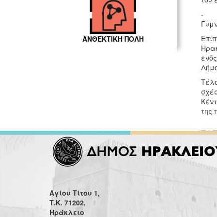
- Έχ
Γυμν
Επιπ
ΑΝΘΕΚΤΙΚΗ ΠΟΛΗ
Ηρακ
ενός
Δήμο
Τέλο
σχέσ
Κέντ
της 
Αγίου Τίτου 1,
Τ.Κ. 71202,
Ηράκλειο