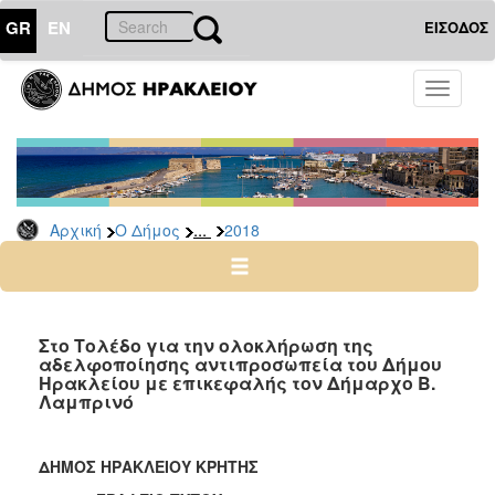
GR
EN
ΕΙΣΟΔΟΣ
Ο
Toggle
ΔΗΜΟΣ
navigati
Δελτία
Τύπου
Αρχείο
...
Αρχική
Ο Δήμος
2018
2026
2025
2024
2023
Στο Τολέδο για την ολοκλήρωση της
αδελφοποίησης αντιπροσωπεία του Δήμου
2022
Ηρακλείου με επικεφαλής τον Δήμαρχο Β.
2021
Λαμπρινό
2020
2019
ΔΗΜΟΣ ΗΡΑΚΛΕΙΟΥ ΚΡΗΤΗΣ