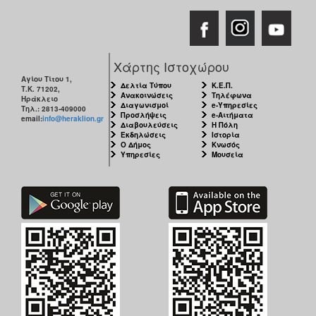
ΑΝΘΕΚΤΙΚΗ
ΠΟΛΗ
Χάρτης Ιστοχώρου
Αγίου Τίτου 1,
Δελτία Τύπου
Κ.Ε.Π.
Τ.Κ. 71202,
Ανακοινώσεις
Τηλέφωνα
Ηράκλειο
Διαγωνισμοί
e-Υπηρεσίες
Τηλ.: 2813-409000
Προσλήψεις
e-Αιτήματα
email:
info@heraklion.gr
Διαβουλεύσεις
Η Πόλη
Εκδηλώσεις
Ιστορία
Ο Δήμος
Κνωσός
Υπηρεσίες
Μουσεία