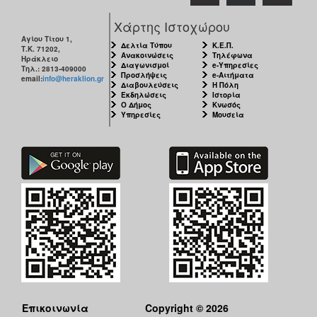
Χάρτης Ιστοχώρου
Αγίου Τίτου 1,
Δελτία Τύπου
Κ.Ε.Π.
Τ.Κ. 71202,
Ανακοινώσεις
Τηλέφωνα
Ηράκλειο
Διαγωνισμοί
e-Υπηρεσίες
Τηλ.: 2813-409000
Προσλήψεις
e-Αιτήματα
email:
info@heraklion.gr
Διαβουλεύσεις
Η Πόλη
Εκδηλώσεις
Ιστορία
Ο Δήμος
Κνωσός
Υπηρεσίες
Μουσεία
Επικοινωνία
Copyright © 2026