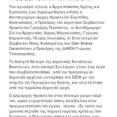
ΑΝΘΕΚΤΙΚΗ
Τον αγιασμό τέλεσε ο Αρχιεπίσκοπος Κρήτης κ.κ.
ΠΟΛΗ
Ειρηναίος ενώ παρευρέθησαν επίσης ο
Αντιπεριφερειάρχης Ηρακλείου Ευριπίδης
Κουκιαδάκης, ο Πρόεδρος του Δημοτικού Συμβουλίου
Ηρακλείου Γρηγόρης Πασπάτης, οι Αντιδήμαρχοι
Στέλα Αρχοντάκη, Χάρης Μαμουλάκης, Γιώργος
Καραντινός, Πέτρος Ινιωτάκης, οι Εντεταλμένοι
Σύμβουλοι Νίκος Φακουρέλης και Gian Andrea
Garancini και ο Πρόεδρος της ΔΗΚΕΗ Γιώργος
Τσαγκαράκης.
Το Ανοιχτό Θέατρο της Δημοτικής Κοινότητας
Βασιλειών, στον οικισμό Συλλάμου, είναι ένα έργο
που συμβασιοποιήθηκε από την προηγούμενη
δημοτική αρχή και εντάχθηκε στο ΕΣΠΑ με την
στήριξη της Περιφέρειας Κρήτης, και εκτελέστηκε
από την παρούσα δημοτική αρχή.
Ο Δήμαρχος Ηρακλείου στον σύντομο χαιρετισμό
του, αφού ευχαρίστησε όσους συνέβαλαν στην
πραγματοποίηση του έργου, τόνισε: «Σε τούτη την
χρονική περίοδο της παρατεταμένης κρίσεως που
βιώνουμε, ο Πολιτισμός αποτελεί για όλους μας: