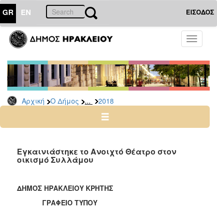
GR
EN
ΕΙΣΟΔΟΣ
Ο
Toggle
ΔΗΜΟΣ
navigati
Δελτία
Τύπου
Αρχείο
...
Αρχική
Ο Δήμος
2018
2026
2025
2024
2023
Εγκαινιάστηκε το Ανοιχτό Θέατρο στον
οικισμό Συλλάμου
2022
2021
ΔΗΜΟΣ ΗΡΑΚΛΕΙΟΥ ΚΡΗΤΗΣ
2020
ΓΡΑΦΕΙΟ ΤΥΠΟΥ
2019