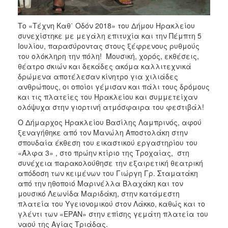
ΑΝΘΕΚΤΙΚΗ
ΠΟΛΗ
Το «Τέχνη Καθ΄ Οδόν 2018» του Δήμου Ηρακλείου
συνεχίστηκε με μεγάλη επιτυχία και την Πέμπτη 5
Ιουλίου, παρασύροντας στους ξέφρενους ρυθμούς
του ολόκληρη την πόλη! Μουσική, χορός, εκθέσεις,
θέατρο σκιών και δεκάδες ακόμα καλλιτεχνικά
δρώμενα αποτέλεσαν κίνητρο για χιλιάδες
ανθρώπους, οι οποίοι γέμισαν και πάλι τους δρόμους
και τις πλατείες του Ηρακλείου και συμμετείχαν
ολόψυχα στην γιορτινή ατμόσφαιρα του φεστιβάλ!
Ο Δήμαρχος Ηρακλείου Βασίλης Λαμπρινός, αφού
ξεναγήθηκε από τον Μανώλη Αποστολάκη στην
σπουδαία έκθεση του εικαστικού εργαστηρίου του
«Άλφα 3» , στο πρώην κτίριο της Τροχαίας, στη
συνέχεια παρακολούθησε την εξαιρετική θεατρική
απόδοση των κειμένων του Γιώργη Γρ. Σταματάκη
από την ηθοποιό Μαρινέλλα Βλαχάκη και τον
μουσικό Λεωνίδα Μαριδάκη, στην κατάμεστη
πλατεία του Υγειονομικού στον Λάκκο, καθώς και το
γλέντι των «ΕΡΑΝ» στην επίσης γεμάτη πλατεία του
ναού της Αγίας Τριάδας.