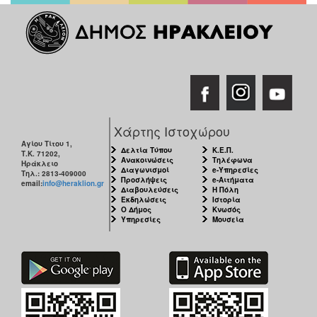
Χάρτης Ιστοχώρου
Αγίου Τίτου 1,
Δελτία Τύπου
Κ.Ε.Π.
Τ.Κ. 71202,
Ανακοινώσεις
Τηλέφωνα
Ηράκλειο
Διαγωνισμοί
e-Υπηρεσίες
Τηλ.: 2813-409000
Προσλήψεις
e-Αιτήματα
email:
info@heraklion.gr
Διαβουλεύσεις
Η Πόλη
Εκδηλώσεις
Ιστορία
Ο Δήμος
Κνωσός
Υπηρεσίες
Μουσεία