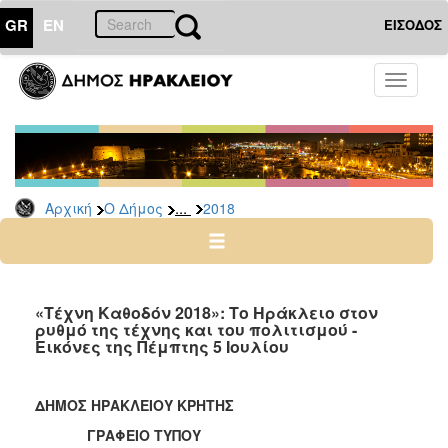
GR
EN
ΕΙΣΟΔΟΣ
Ο
Toggle
ΔΗΜΟΣ
navigati
Δελτία
Τύπου
Αρχείο
...
Αρχική
Ο Δήμος
2018
2026
2025
2024
2023
«Τέχνη Καθοδόν 2018»: Το Ηράκλειο στον
ρυθμό της τέχνης και του πολιτισμού -
2022
Εικόνες της Πέμπτης 5 Ιουλίου
2021
2020
ΔΗΜΟΣ ΗΡΑΚΛΕΙΟΥ ΚΡΗΤΗΣ
2019
ΓΡΑΦΕΙΟ ΤΥΠΟΥ