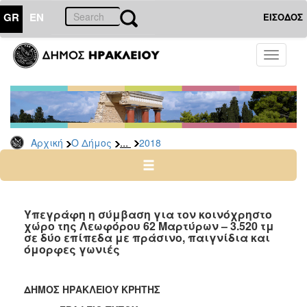
GR
EN
ΕΙΣΟΔΟΣ
Ο
Toggle
ΔΗΜΟΣ
navigati
Δελτία
Τύπου
Αρχείο
...
Αρχική
Ο Δήμος
2018
2026
2025
2024
2023
Υπεγράφη η σύμβαση για τον κοινόχρηστο
χώρο της Λεωφόρου 62 Μαρτύρων – 3.520 τμ
2022
σε δύο επίπεδα με πράσινο, παιγνίδια και
2021
όμορφες γωνιές
2020
2019
ΔΗΜΟΣ ΗΡΑΚΛΕΙΟΥ ΚΡΗΤΗΣ