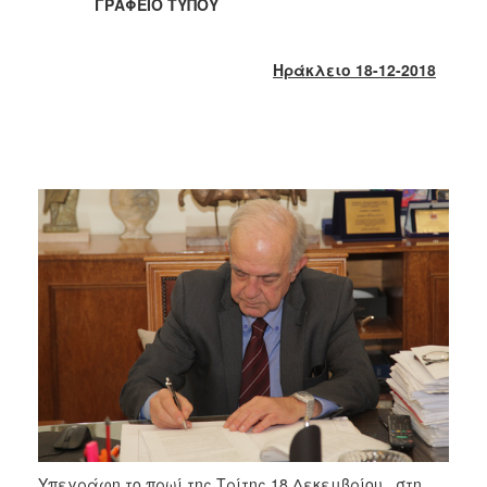
2018
ΓΡΑΦΕΙΟ ΤΥΠΟΥ
2017
2016
Ηράκλειο 18-12-2018
2015
2013
2012
2011
2010
2006
Ο
ΤΟΠΟΣ
ΜΑΣ
ΠΟΛΙΤΙΣΜΟΣ
Υπεγράφη το πρωί της Τρίτης 18 Δεκεμβρίου, στη