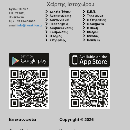
Χάρτης Ιστοχώρου
Αγίου Τίτου 1,
Δελτία Τύπου
Κ.Ε.Π.
Τ.Κ. 71202,
Ανακοινώσεις
Τηλέφωνα
Ηράκλειο
Διαγωνισμοί
e-Υπηρεσίες
Τηλ.: 2813-409000
Προσλήψεις
e-Αιτήματα
email:
info@heraklion.gr
Διαβουλεύσεις
Η Πόλη
Εκδηλώσεις
Ιστορία
Ο Δήμος
Κνωσός
Υπηρεσίες
Μουσεία
Επικοινωνία
Copyright © 2026