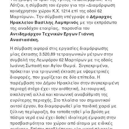
ΑΝΘΕΚΤΙΚΗ
Λότζια, η σύμβαση του έργου για την «Διαμόρφωση
ΠΟΛΗ
κοινόχρηστου χώρου Κ.Χ. 1214 επί της οδού 62
Μαρτύρων». Την σύμβαση υπέγραψε ο
Δήμαρχος
Ηρακλείου Βασίλης Λαμπρινός
με την εκπρόσωπο
της αναδόχου εταιρίας, παρουσία του
Αντιδημάρχου Τεχνικών Έργων Γιάννη
Αναστασάκη.
Η σύμβαση αφορά στις εργασίες διαμόρφωσης
μίας έκτασης 3.520,89 τετραγωνικών μέτρων στην
συμβολή της Λεωφόρου 62 Μαρτύρων με τις οδούς
Ιωάννη Σωπασή και Αγίου Θωμά. Συγκεκριμένα,
πρόκειται για τριγωνική έκταση με υψομετρικές
διαφορές, που χωρίζεται σε δύο επίπεδα. Η
παρέμβαση του Δήμου Ηρακλείου στην συγκεκριμένη
περιοχή στόχο έχει την αισθητική, λειτουργική,
οικολογική αλλά και κοινωνική αναβάθμιση της
ευρύτερης περιοχής. Στο πλαίσιο του σημαντικού
αυτού έργου, θα διαμορφωθεί μία παιδική χαρά με
ξύλινη περίφραξη, θα τοποθετηθεί μία βρύση με
πόσιμο νερό ενώ έχει δοθεί ιδιαίτερη έμφαση στην
προσβασιμότητα του χώρου από άτομα με ειδικές
ανάγκες. Επίσης προβλέπεται μία μικρή πλατεία,