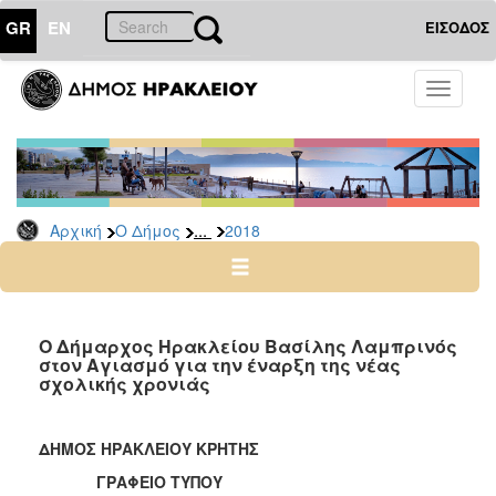
GR
EN
ΕΙΣΟΔΟΣ
Ο
Toggle
ΔΗΜΟΣ
navigati
Δελτία
Τύπου
Αρχείο
...
Αρχική
Ο Δήμος
2018
2026
2025
2024
2023
Ο Δήμαρχος Ηρακλείου Βασίλης Λαμπρινός
στον Αγιασμό για την έναρξη της νέας
2022
σχολικής χρονιάς
2021
2020
ΔΗΜΟΣ ΗΡΑΚΛΕΙΟΥ ΚΡΗΤΗΣ
2019
ΓΡΑΦΕΙΟ ΤΥΠΟΥ