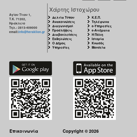
Χάρτης Ιστοχώρου
Αγίου Τίτου 1,
Δελτία Τύπου
Κ.Ε.Π.
Τ.Κ. 71202,
Ανακοινώσεις
Τηλέφωνα
Ηράκλειο
Διαγωνισμοί
e-Υπηρεσίες
Τηλ.: 2813-409000
Προσλήψεις
e-Αιτήματα
email:
info@heraklion.gr
Διαβουλεύσεις
Η Πόλη
Εκδηλώσεις
Ιστορία
Ο Δήμος
Κνωσός
Υπηρεσίες
Μουσεία
Επικοινωνία
Copyright © 2026