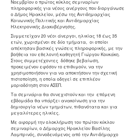
Νοεμβρίου ο πρώτος κύκλος σεμιναρίων
ΑΝΘΕΚΤΙΚΗ
πληροφορικής για νέους ανέργους που διοργάνωσε
ΠΟΛΗ
ο Δήμος Ηρακλείου, μέσω της Αντιδημαρχίας
Κοινωνικής Πολιτικής και Αντιδημαρχίας
Ηλεκτρονικής Διακυβέρνησης.
Συμμετείχαν 20 νέοι άνεργοι, ηλικίας 18 έως 35
ετών, χωρισμένοι σε δύο τμήματα, οι οποίοι
απέκτησαν βασικές γνώσεις πληροφορικής, με την
βοήθεια του εθελοντή καθηγητή Γιώργου Κουκάκη.
Στους συμμετέχοντες δόθηκε βεβαίωση,
προκειμένου εφόσον το επιθυμούν, να την
χρησιμοποιήσουν για να αποκτήσουν την σχετική
πιστοποίηση, η οποία οδηγεί σε επιπλέον
μοριοδότηση στον ΑΣΕΠ.
Τα σεμινάρια θα συνεχιστούν και την επόμενη
εβδομάδα θα υπάρξει ανακοίνωση για την
δημιουργία νέων τμημάτων, πιθανότατα και για
μεγαλύτερες ηλικίες.
Με αφορμή την ολοκλήρωση του πρώτου κύκλου
σεμιναρίων, ο Δήμαρχος Ηρακλείου Βασίλης
Λαμπρινός, συνοδευόμενος από την Αντιδήμαρχο