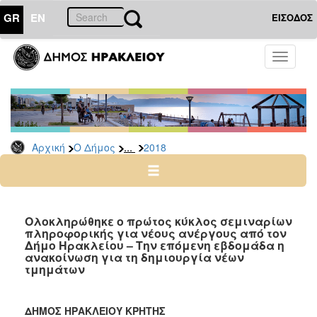
GR
EN
ΕΙΣΟΔΟΣ
Ο
Toggle
ΔΗΜΟΣ
navigati
Δελτία
Τύπου
Αρχείο
...
Αρχική
Ο Δήμος
2018
2026
2025
2024
2023
Ολοκληρώθηκε ο πρώτος κύκλος σεμιναρίων
πληροφορικής για νέους ανέργους από τον
2022
Δήμο Ηρακλείου – Την επόμενη εβδομάδα η
2021
ανακοίνωση για τη δημιουργία νέων
τμημάτων
2020
2019
ΔΗΜΟΣ ΗΡΑΚΛΕΙΟΥ ΚΡΗΤΗΣ