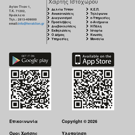
Χάρτης Ιστοχώρου
Αγίου Τίτου 1,
Δελτία Τύπου
Κ.Ε.Π.
Τ.Κ. 71202,
Ανακοινώσεις
Τηλέφωνα
Ηράκλειο
Διαγωνισμοί
e-Υπηρεσίες
Τηλ.: 2813-409000
Προσλήψεις
e-Αιτήματα
email:
info@heraklion.gr
Διαβουλεύσεις
Η Πόλη
Εκδηλώσεις
Ιστορία
Ο Δήμος
Κνωσός
Υπηρεσίες
Μουσεία
Επικοινωνία
Copyright © 2026
Όροι Χρήσης
Υλοποίηση