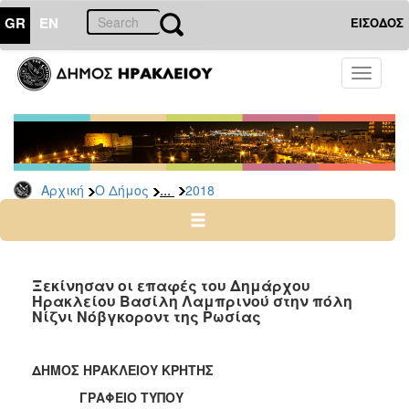
GR
EN
ΕΙΣΟΔΟΣ
Ο
Toggle
ΔΗΜΟΣ
navigati
Δελτία
Τύπου
Αρχείο
...
Αρχική
Ο Δήμος
2018
2026
2025
2024
2023
Ξεκίνησαν οι επαφές του Δημάρχου
Ηρακλείου Βασίλη Λαμπρινού στην πόλη
2022
Νίζνι Νόβγκοροντ της Ρωσίας
2021
2020
ΔΗΜΟΣ ΗΡΑΚΛΕΙΟΥ ΚΡΗΤΗΣ
2019
ΓΡΑΦΕΙΟ ΤΥΠΟΥ