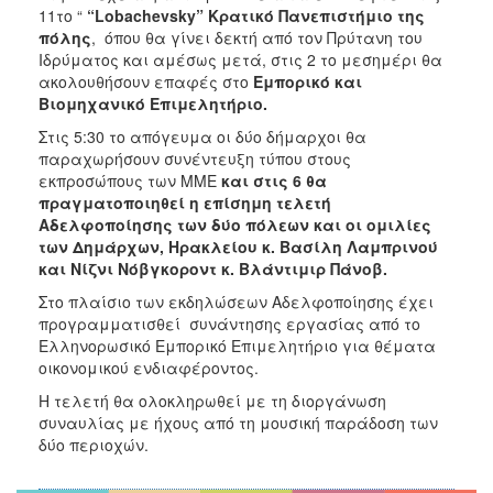
11το “
“
Lobachevsky
” Κρατικό Πανεπιστήμιο της
πόλης
, όπου θα γίνει δεκτή από τον Πρύτανη του
Ιδρύματος και αμέσως μετά, στις 2 το μεσημέρι θα
ακολουθήσουν επαφές στο
Εμπορικό και
Βιομηχανικό Επιμελητήριο.
Στις 5:30 το απόγευμα οι δύο δήμαρχοι θα
παραχωρήσουν συνέντευξη τύπου στους
εκπροσώπους των ΜΜΕ
και στις 6 θα
πραγματοποιηθεί η επίσημη τελετή
Αδελφοποίησης των δύο πόλεων και οι ομιλίες
των Δημάρχων, Ηρακλείου κ. Βασίλη Λαμπρινού
και Νίζνι Νόβγκοροντ κ. Βλάντιμιρ Πάνοβ.
Στο πλαίσιο των εκδηλώσεων Αδελφοποίησης έχει
προγραμματισθεί συνάντησης εργασίας από το
Ελληνορωσικό Εμπορικό Επιμελητήριο για θέματα
οικονομικού ενδιαφέροντος.
Η τελετή θα ολοκληρωθεί με τη διοργάνωση
συναυλίας με ήχους από τη μουσική παράδοση των
δύο περιοχών.