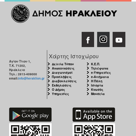
Χάρτης Ιστοχώρου
Αγίου Τίτου 1,
Δελτία Τύπου
Κ.Ε.Π.
Τ.Κ. 71202,
Ανακοινώσεις
Τηλέφωνα
Ηράκλειο
Διαγωνισμοί
e-Υπηρεσίες
Τηλ.: 2813-409000
Προσλήψεις
e-Αιτήματα
email:
info@heraklion.gr
Διαβουλεύσεις
Η Πόλη
Εκδηλώσεις
Ιστορία
Ο Δήμος
Κνωσός
Υπηρεσίες
Μουσεία