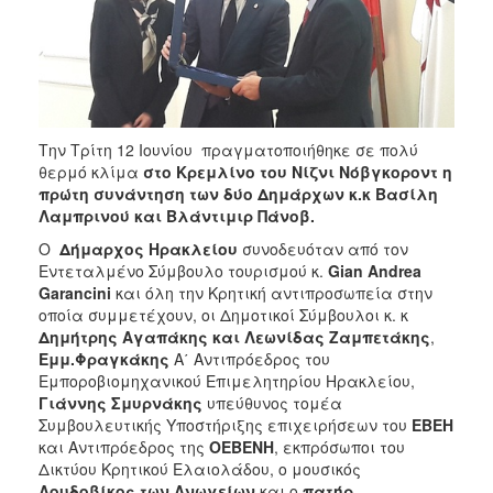
Την Τρίτη 12 Ιουνίου πραγματοποιήθηκε σε πολύ
θερμό κλίμα
στο Κρεμλίνο του Νίζνι Νόβγκοροντ η
πρώτη συνάντηση των δύο Δημάρχων κ.κ Βασίλη
Λαμπρινού και Βλάντιμιρ Πάνοβ.
Ο
Δήμαρχος Ηρακλείου
συνοδευόταν από τον
Εντεταλμένο Σύμβουλο τουρισμού κ.
Gian Andrea
Garancini
και όλη την Κρητική αντιπροσωπεία στην
οποία συμμετέχουν, οι Δημοτικοί Σύμβουλοι κ. κ
Δημήτρης Αγαπάκης και Λεωνίδας Ζαμπετάκης
,
Εμμ.Φραγκάκης
Α΄ Αντιπρόεδρος του
Εμποροβιομηχανικού Επιμελητηρίου Ηρακλείου,
Γιάννης Σμυρνάκης
υπεύθυνος τομέα
Συμβουλευτικής Υποστήριξης επιχειρήσεων του
ΕΒΕΗ
και Αντιπρόεδρος της
ΟΕΒΕΝΗ
, εκπρόσωποι του
Δικτύου Κρητικού Ελαιολάδου, ο μουσικός
Λουδοβίκος των Ανωγείων
και ο
πατήρ