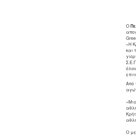
Ο
Πε
απον
Gree
«Η Κ
και 
γιορ
Σ.Ε.
όλου
επιτ
Από 
αγών
«Μια
αθλη
Κρήτ
αθλη
Ο με