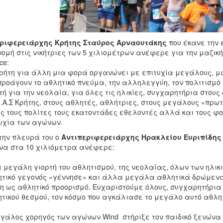
ριφερειάρχης Κρήτης Σταύρος Αρναουτάκης
που έκανε την 
ομή στις νικήτριες των 5 χιλιομέτρων ανέφερε για την μαζικ
ce:
ρήτη για άλλη μια φορά οργανώνει με επιτυχία μεγάλους, μ
προάγουν το αθλητικό πνεύμα, την αλληλεγγύη, τον πολιτισμό
τή για την νεολαία, για όλες τις ηλικίες, συγχαρητήρια στους δι
Γ.Α.Σ Κρήτης, στους αθλητές, αθλήτριες, στους μεγάλους «πρ
ς τους πολίτες τους εκατοντάδες εθελοντές αλλά και τους φο
υχία των αγώνων.
την πλευρά του ο
Αντιπεριφερειάρχης Ηρακλείου Ευριπίδη
α στα 10 χιλιόμετρα ανέφερε:
 μεγάλη γιορτή του αθλητισμού, της νεολαίας, όλων των ηλικ
τικό γεγονός «γέννησε» και άλλα μεγάλα αθλητικά δρώμενα σ
η ως αθλητικό προορισμό. Ευχαριστούμε όλους, συγχαρητήρια 
τικού θεσμού, τον κόσμο που αγκάλιασε το μεγάλο αυτό αθλη
γάλος χορηγός των αγώνων Wind στήριξε τον παιδικό ξενώνα 