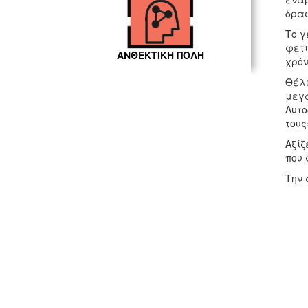
δρασ
Το γ
φετι
ΑΝΘΕΚΤΙΚΗ ΠΟΛΗ
χρόν
Θέλω
μεγα
Αυτο
τους
Αξίζ
που 
Την 