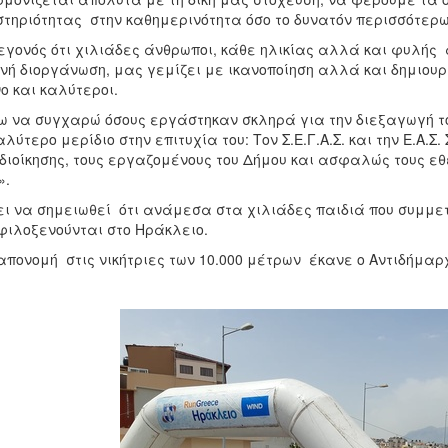
τηριότητας στην καθημερινότητα όσο το δυνατόν περισσότερω
εγονός ότι χιλιάδες άνθρωποι, κάθε ηλικίας αλλά και φυλής
νή διοργάνωση, μας γεμίζει με ικανοποίηση αλλά και δημιουρ
ο και καλύτεροι.
 να συγχαρώ όσους εργάστηκαν σκληρά για την διεξαγωγή το
λύτερο μερίδιο στην επιτυχία του: Τον Σ.Ε.Γ.Α.Σ. και την Ε.Α.Σ.
διοίκησης, τους εργαζομένους του Δήμου και ασφαλώς τους εθ
».
ει να σημειωθεί ότι ανάμεσα στα χιλιάδες παιδιά που συμμε
φιλοξενούνται στο Ηράκλειο.
απονομή στις νικήτριες των 10.000 μέτρων έκανε ο Αντιδήμα