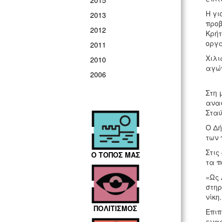
2015
Η γι
2013
προβ
2012
Κρήτ
οργα
2011
Χιλι
2010
αγών
2006
Στη 
ανα
Σταύ
Ο Δή
των 
Στις
Ο ΤΟΠΟΣ ΜΑΣ
τα π
«Ως 
στηρ
νίκη.
ΠΟΛΙΤΙΣΜΟΣ
Επιπ
εναρ