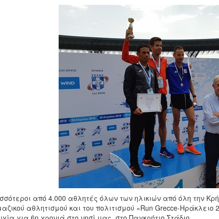
σσότεροι από 4.000 αθλητές όλων των ηλικιών από όλη την Κ
μαζικού αθλητισμού και του πολιτισμού «Run Grecce-Ηράκλειο
υχία για 6η χρονιά στο νησί μας, στο Παγκρήτιο Στάδιο.