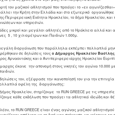
ορτή του μαζικού αθλητισμού που προάγει το «ευ αγωνίζεσθαι
άλλει την Κρήτη στην Ελλάδα και στο εξωτερικό οργανώθηκε 
ης-Περιφερειακή Ενότητα Ηρακλείου, το δήμο Ηρακλείου, και
νώσεων και υπηρεσιών.
άδες μικροί και μεγάλοι αθλητές από το Ηράκλειο αλλά και α
ες 5 , 10 χιλιομέτρων και Παιδιών 1.000μ.
μεγάλη διοργάνωση που παράλληλα εκπέμπει πολλαπλά μηνύμ
φέρθηκαν σε δηλώσεις τους
ο Δήμαρχος Ηρακλείου Βασίλης
ρος Αρναουτάκης και ο Αντιπεριφερειάρχης Ηρακλείου Ευριπί
μαρχος έκανε την απονομή στους νικητές του αγώνα 10.000 μ
παιδιών.
 δηλώσεις του, εξέφρασε την ικανοποίησή του για την επιτυχ
ολλαπλά οφέλη της διοργάνωσης:
Δήμος Ηρακλείου, στηρίζουμε το RUN GREECE με τις υπηρεσίε
ίζουμε κάθε εκδήλωση που προάγει τα αθλητικά ιδεώδη και θέ
λέον, το RUN GREECE είναι ένας αγώνας μαζικού αθλητισμού π
μονίζεται απόλυτα με τη δική μας στόχευση, να φέρουμε τα ο